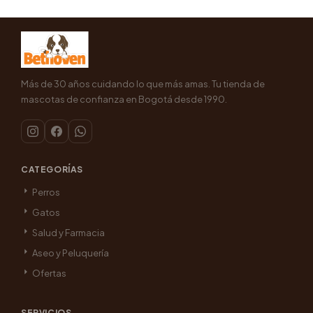
Más de 30 años cuidando lo que más amas. Tu tienda de
mascotas de confianza en Bogotá desde 1990.
CATEGORÍAS
Perros
Gatos
Salud y Farmacia
Aseo y Peluquería
Ofertas
SERVICIOS