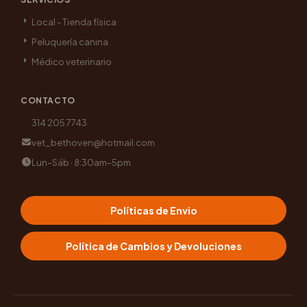
Local - Tienda física
Peluquería canina
Médico veterinario
CONTACTO
314 205 7743
vet_bethoven@hotmail.com
Lun–Sáb · 8:30am–5pm
Políticas de Envio
Política de Cambios y Devoluciones