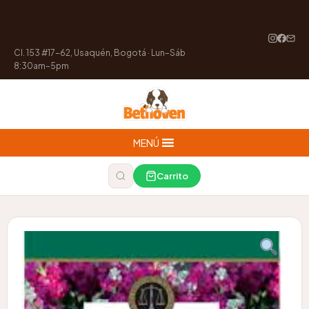
Cl. 153 #17-62, Usaquén, Bogotá · Lun–Sáb
8:30am–5pm
MENÚ
Carrito