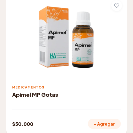
desde
$31.000
hasta
$35.000
MEDICAMENTOS
Apimel MP Gotas
$
50.000
+ Agregar