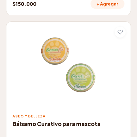
$
150.000
+ Agregar
Este
producto
tiene
múltiples
variantes.
Las
opciones
se
pueden
elegir
en
la
página
de
ASEO Y BELLEZA
producto
Bálsamo Curativo para mascota