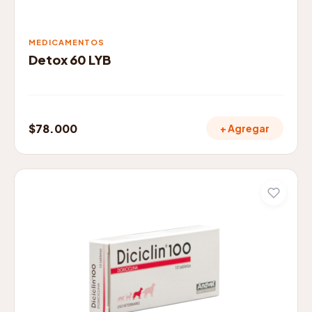
la
página
de
MEDICAMENTOS
producto
Detox 60 LYB
$
78.000
+ Agregar