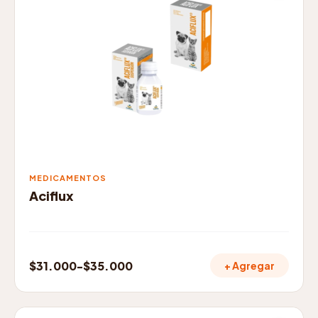
múltiples
variantes.
Las
opciones
se
pueden
elegir
en
la
página
de
MEDICAMENTOS
producto
Aciflux
$
31.000
-
$
35.000
+ Agregar
Rango
de
precios: