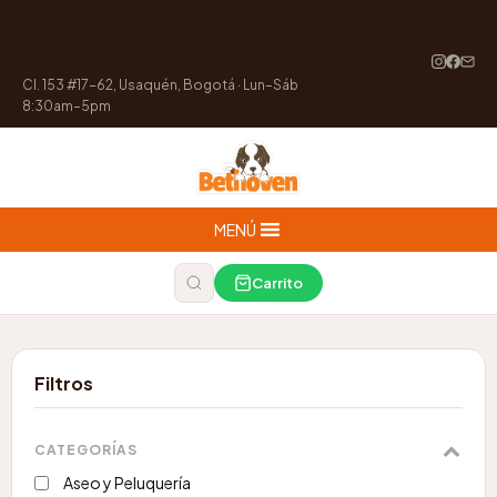
Cl. 153 #17-62, Usaquén, Bogotá · Lun–Sáb
8:30am–5pm
MENÚ
Carrito
Filtros
CATEGORÍAS
Aseo y Peluquería