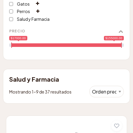
Gatos
Perros
Salud y Farmacia
PRECIO
$17000.00
$155000.00
Salud y Farmacia
Mostrando 1–9 de 37 resultados
Este
producto
tiene