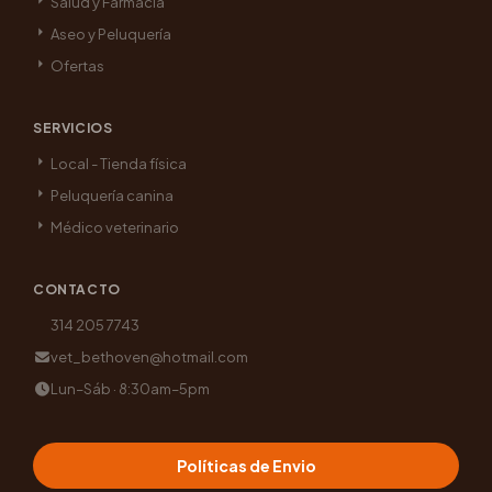
Salud y Farmacia
Aseo y Peluquería
Ofertas
SERVICIOS
Local - Tienda física
Peluquería canina
Médico veterinario
CONTACTO
314 205 7743
vet_bethoven@hotmail.com
Lun–Sáb · 8:30am–5pm
Políticas de Envio