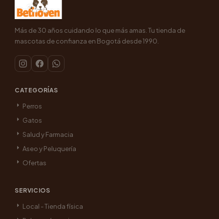
Más de 30 años cuidando lo que más amas. Tu tienda de
mascotas de confianza en Bogotá desde 1990.
CATEGORÍAS
Perros
Gatos
Salud y Farmacia
Aseo y Peluquería
Ofertas
SERVICIOS
Local - Tienda física