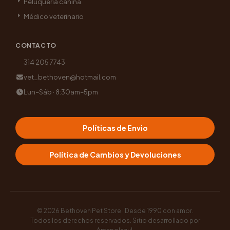
Peluquería canina
Médico veterinario
CONTACTO
314 205 7743
vet_bethoven@hotmail.com
Lun–Sáb · 8:30am–5pm
Políticas de Envio
Política de Cambios y Devoluciones
© 2026
Bethoven Pet Store · Desde 1990 con amor
.
Todos los derechos reservados. Sitio desarrollado por