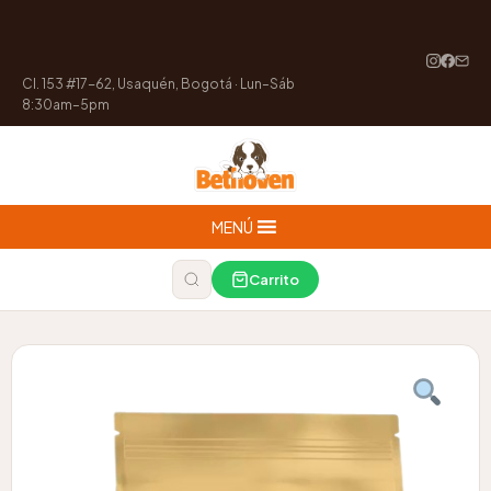
Cl. 153 #17-62, Usaquén, Bogotá · Lun–Sáb
8:30am–5pm
MENÚ
Carrito