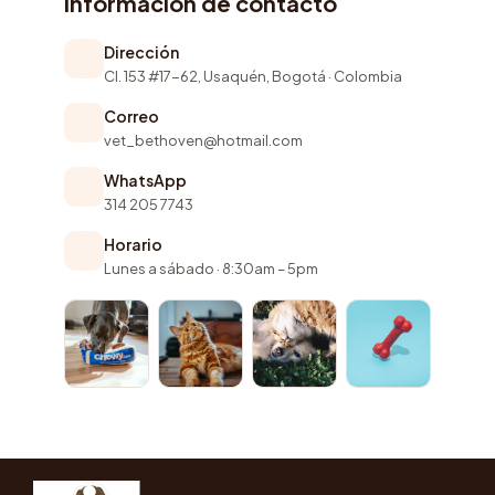
Información de contacto
Dirección
Cl. 153 #17-62, Usaquén, Bogotá · Colombia
Correo
vet_bethoven@hotmail.com
WhatsApp
314 205 7743
Horario
Lunes a sábado · 8:30am – 5pm