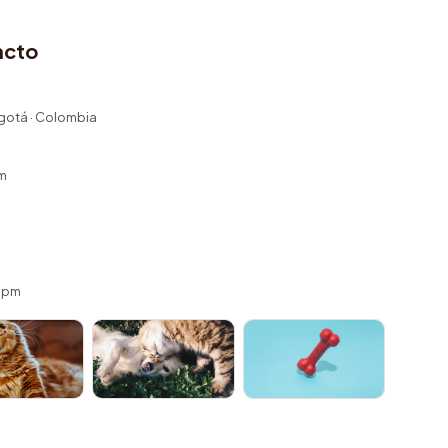
acto
ogotá · Colombia
m
 5pm