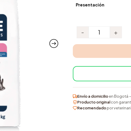
Presentación
-
+
Advance atopic m
Envío a domicilio
en Bogotá —
Producto original
con garant
Recomendado
por veterina