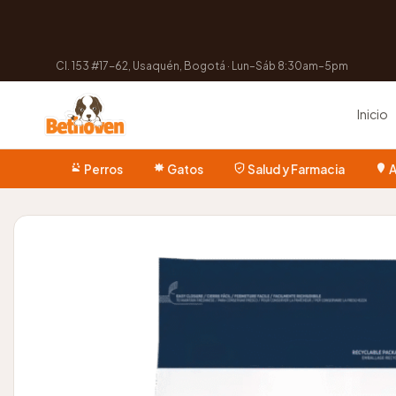
Cl. 153 #17-62, Usaquén, Bogotá · Lun–Sáb 8:30am–5pm
Inicio
Perros
Gatos
Salud y Farmacia
A