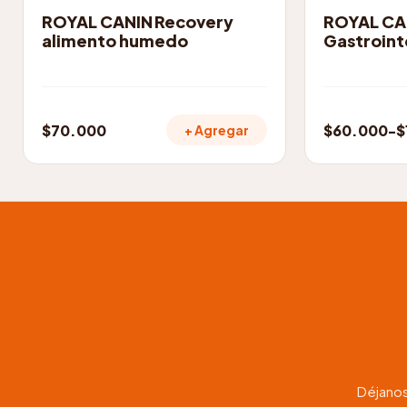
producto
ROYAL CANIN Recovery
ROYAL CA
alimento humedo
Gastroint
$
70.000
$
60.000
-
$
+ Agregar
Rango
de
precios:
desde
$60.000
hasta
$120.000
Déjanos