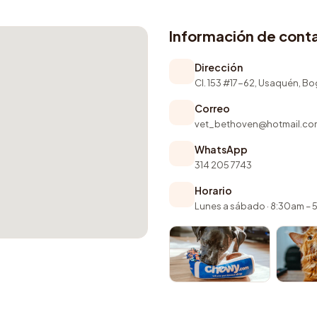
Información de cont
Dirección
Cl. 153 #17-62, Usaquén, B
Correo
vet_bethoven@hotmail.co
WhatsApp
314 205 7743
Horario
Lunes a sábado · 8:30am –