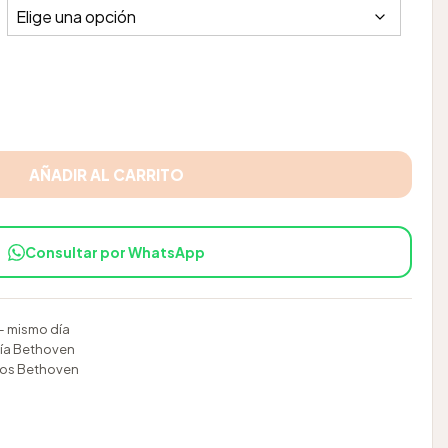
precios:
desde
ini trucha cantidad
$120.000
AÑADIR AL CARRITO
hasta
$200.000
Consultar por WhatsApp
 mismo día
ía Bethoven
rios Bethoven