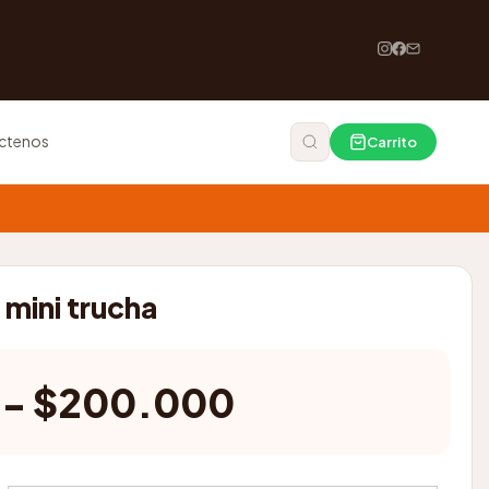
ctenos
Carrito
mini trucha
Rango
-
$
200.000
de