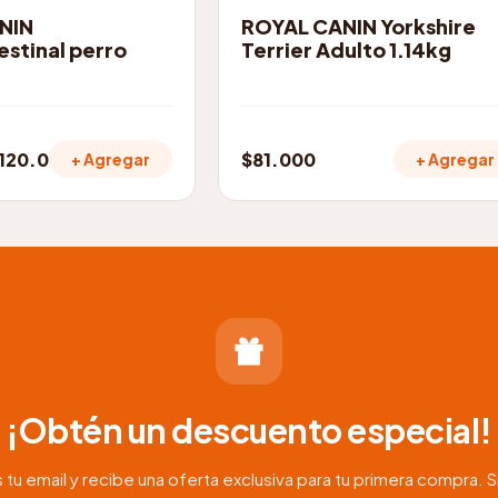
NIN
ROYAL CANIN Yorkshire
estinal perro
Terrier Adulto 1.14kg
120.000
$
81.000
+ Agregar
+ Agregar
¡Obtén un descuento especial!
 tu email y recibe una oferta exclusiva para tu primera compra. S