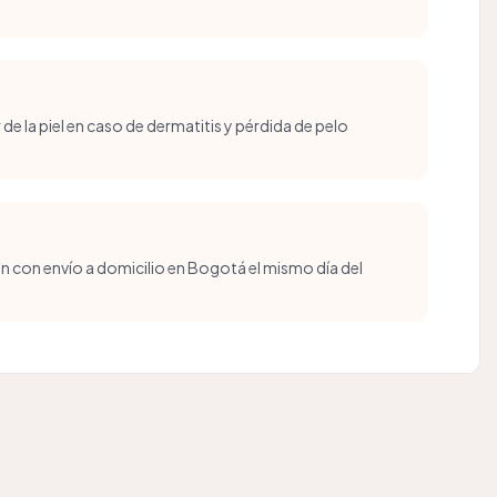
de la piel en caso de dermatitis y pérdida de pelo
r
n con envío a domicilio en Bogotá el mismo día del