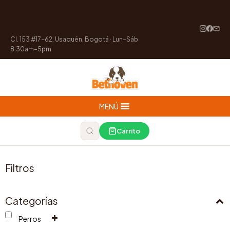
Cl. 153 #17-62, Usaquén, Bogotá · Lun–Sáb
8:30am–5pm
MENÚ
Carrito
Filtros
Categorías
Perros