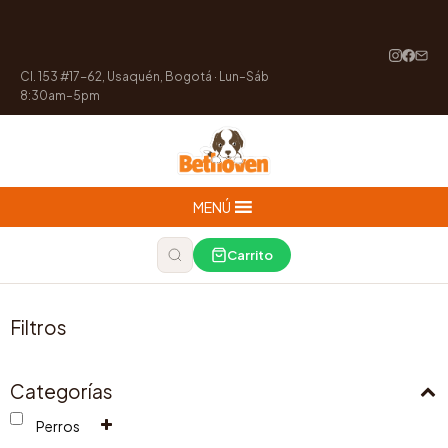
Cl. 153 #17-62, Usaquén, Bogotá · Lun–Sáb
8:30am–5pm
MENÚ
Carrito
Filtros
Categorías
Perros