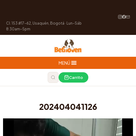
Cl. 153 #17-62, Usaquén, Bogotá · Lun–Sáb
8:30am–5pm
MENÚ
Carrito
202404041126
Reproductor
de
vídeo