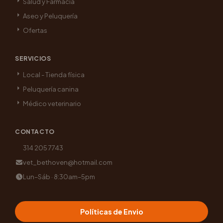
Salud y Farmacia
Aseo y Peluquería
Ofertas
SERVICIOS
Local - Tienda física
Peluquería canina
Médico veterinario
CONTACTO
314 205 7743
vet_bethoven@hotmail.com
Lun–Sáb · 8:30am–5pm
Políticas de Envio