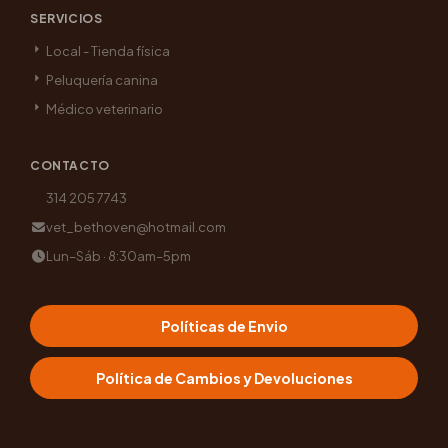
SERVICIOS
Local - Tienda física
Peluquería canina
Médico veterinario
CONTACTO
314 205 7743
vet_bethoven@hotmail.com
Lun–Sáb · 8:30am–5pm
Políticas de Envio
Política de Cambios y Devoluciones