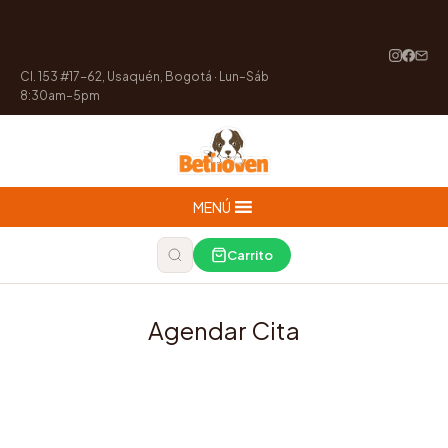
Cl. 153 #17-62, Usaquén, Bogotá · Lun–Sáb
8:30am–5pm
MENÚ
Carrito
Agendar Cita