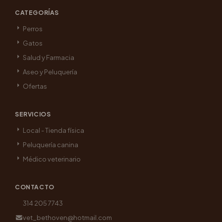
CATEGORÍAS
Perros
Gatos
Salud y Farmacia
Aseo y Peluquería
Ofertas
SERVICIOS
Local - Tienda física
Peluquería canina
Médico veterinario
CONTACTO
314 205 7743
vet_bethoven@hotmail.com