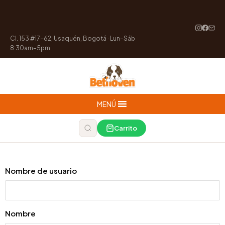
Cl. 153 #17-62, Usaquén, Bogotá · Lun–Sáb
8:30am–5pm
MENÚ
Carrito
Nombre de usuario
Nombre