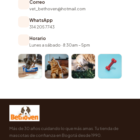
Correo
vet_bethoven@hotmail.com
WhatsApp
314 205 7743
Horario
Lunes a sábado · 8:30am – 5pm
Más de 30 años cuidando lo que más amas. Tu tienda de
mascotas de confianza en Bogotá desde 1990.