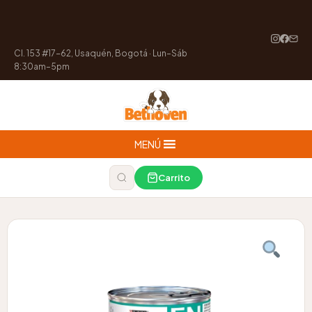
Cl. 153 #17-62, Usaquén, Bogotá · Lun–Sáb
8:30am–5pm
MENÚ
Carrito