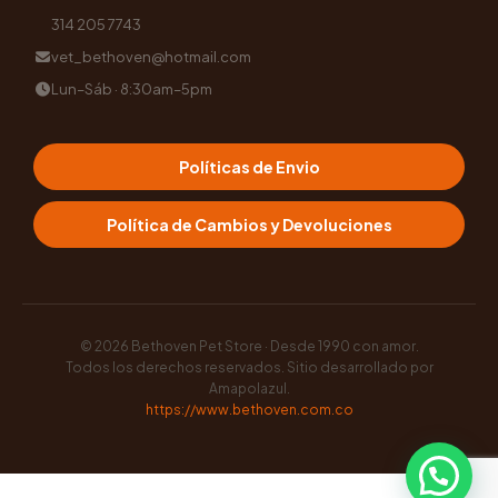
314 205 7743
vet_bethoven@hotmail.com
Lun–Sáb · 8:30am–5pm
Políticas de Envio
Política de Cambios y Devoluciones
© 2026
Bethoven Pet Store · Desde 1990 con amor
.
Todos los derechos reservados. Sitio desarrollado por
Amapolazul
.
https://www.bethoven.com.co