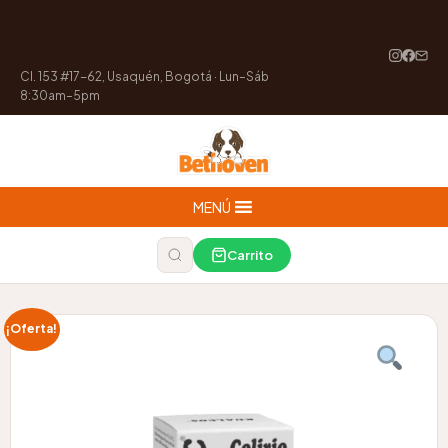
Cl. 153 #17-62, Usaquén, Bogotá · Lun–Sáb
8:30am–5pm
MENÚ
Carrito
¡Oferta!