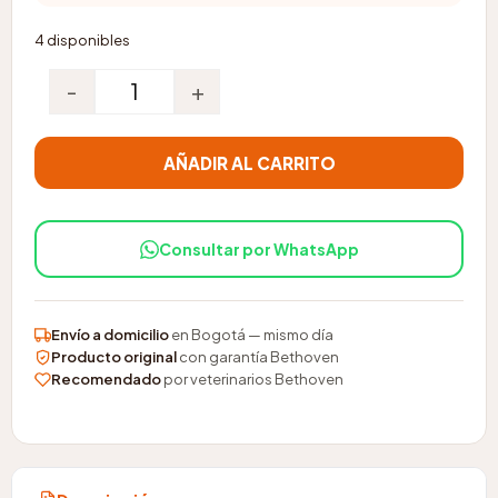
precio
pre
4 disponibles
original
act
-
+
Oftaproc colirio 10ml cantidad
era:
es:
AÑADIR AL CARRITO
$45.000.
$40
Consultar por WhatsApp
Envío a domicilio
en Bogotá — mismo día
Producto original
con garantía Bethoven
Recomendado
por veterinarios Bethoven