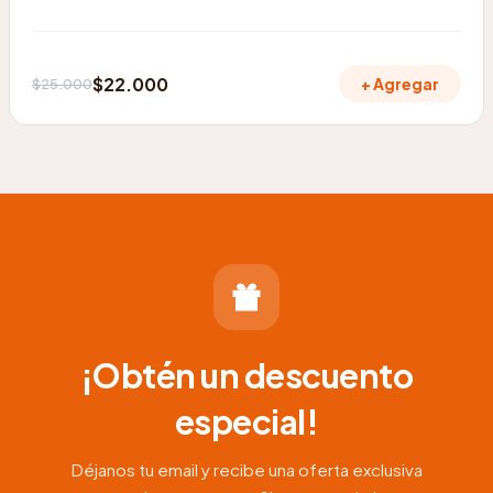
$
22.000
+ Agregar
$
25.000
El
El
precio
precio
original
actual
era:
es:
$25.000.
$22.000.
¡Obtén un descuento
especial!
Déjanos tu email y recibe una oferta exclusiva