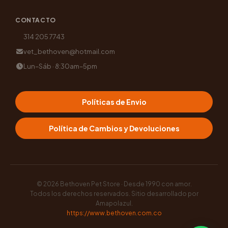
CONTACTO
314 205 7743
vet_bethoven@hotmail.com
Lun–Sáb · 8:30am–5pm
Políticas de Envio
Política de Cambios y Devoluciones
© 2026
Bethoven Pet Store · Desde 1990 con amor
.
Todos los derechos reservados. Sitio desarrollado por
Amapolazul
.
https://www.bethoven.com.co