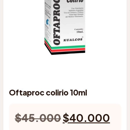
Oftaproc colirio 10ml
El
El
$
45.000
$
40.000