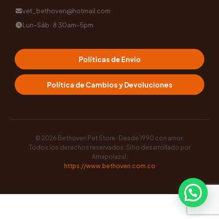
vet_bethoven@hotmail.com
Lun–Sáb · 8:30am–5pm
Políticas de Envio
Política de Cambios y Devoluciones
© 2026
Bethoven Pet Store · Desde 1990 con amor
.
Todos los derechos reservados. Sitio desarrollado por
Amapolazul
.
https://www.bethoven.com.co