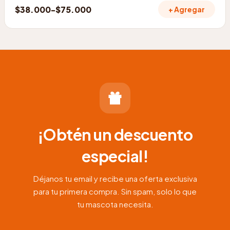
$
38.000
-
$
75.000
+ Agregar
Rango
de
precios:
desde
$38.000
hasta
$75.000
¡Obtén un descuento
especial!
Déjanos tu email y recibe una oferta exclusiva
para tu primera compra. Sin spam, solo lo que
tu mascota necesita.