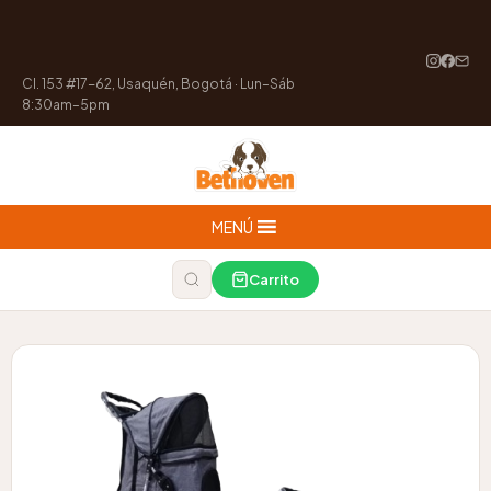
Cl. 153 #17-62, Usaquén, Bogotá · Lun–Sáb
8:30am–5pm
MENÚ
Carrito