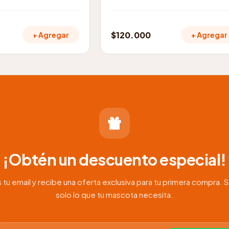
$
120.000
+ Agregar
+ Agregar
¡Obtén un descuento especial!
 tu email y recibe una oferta exclusiva para tu primera compra. S
solo lo que tu mascota necesita.