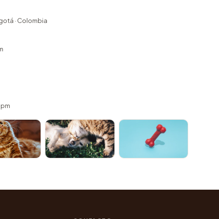
ogotá · Colombia
m
 5pm