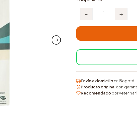
-
+
Bonnat gastroint
Envío a domicilio
en Bogotá —
Producto original
con garant
Recomendado
por veterina