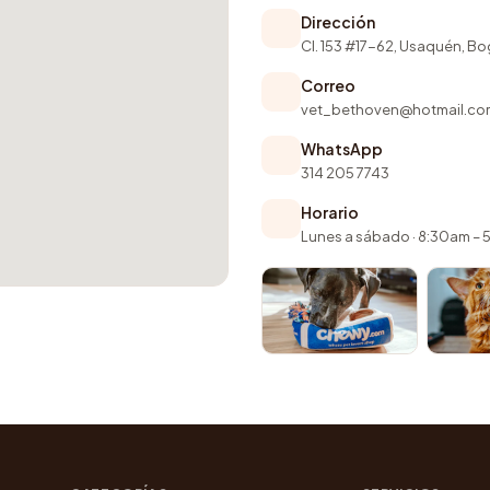
Dirección
Cl. 153 #17-62, Usaquén, B
Correo
vet_bethoven@hotmail.co
WhatsApp
314 205 7743
Horario
Lunes a sábado · 8:30am –