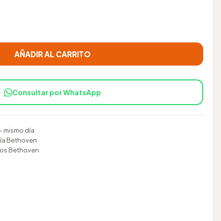
estinal gato cantidad
AÑADIR AL CARRITO
Consultar por WhatsApp
 mismo día
ía Bethoven
rios Bethoven