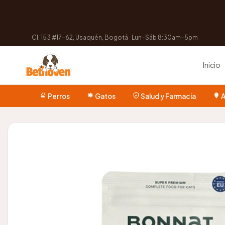
Cl. 153 #17-62, Usaquén, Bogotá · Lun–Sáb 8:30am–5pm
Inicio
Perros
Gatos
Salud y Farmacia
A