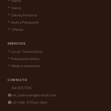
Perros
Gatos
Salud y Farmacia
Aseo y Peluquería
Ofertas
SERVICIOS
Local - Tienda física
Peluquería canina
Médico veterinario
CONTACTO
314 205 7743
vet_bethoven@hotmail.com
Lun–Sáb · 8:30am–5pm