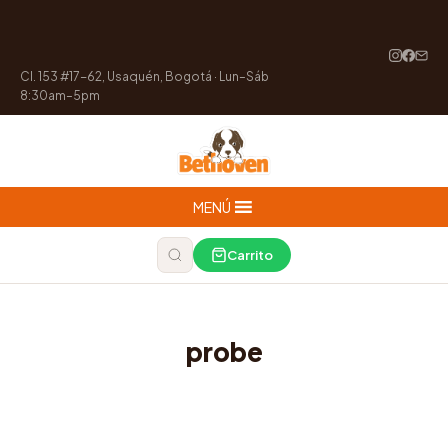
Cl. 153 #17-62, Usaquén, Bogotá · Lun–Sáb
8:30am–5pm
MENÚ
Carrito
probe