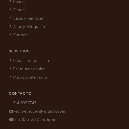
Perros
Gatos
Salud y Farmacia
Aseo y Peluquería
Ofertas
SERVICIOS
Local - Tienda física
Peluquería canina
Médico veterinario
CONTACTO
314 205 7743
vet_bethoven@hotmail.com
Lun–Sáb · 8:30am–5pm