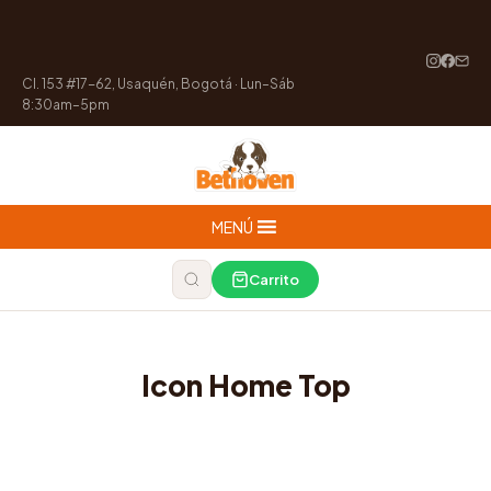
Cl. 153 #17-62, Usaquén, Bogotá · Lun–Sáb
8:30am–5pm
MENÚ
Carrito
Icon Home Top