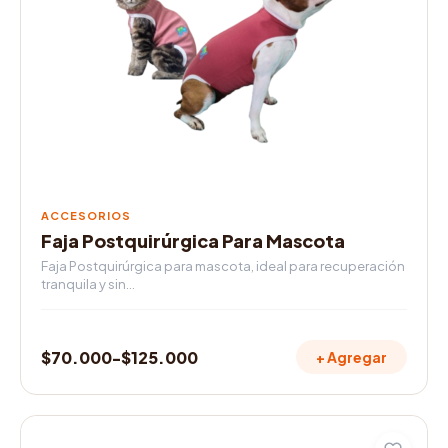
variantes.
$72.000
Las
opciones
se
pueden
elegir
en
la
página
de
ACCESORIOS
producto
Faja Postquirúrgica Para Mascota
Faja Postquirúrgica para mascota, ideal para recuperación
tranquila y sin…
$
70.000
-
$
125.000
+ Agregar
Rango
de
precios:
Este
desde