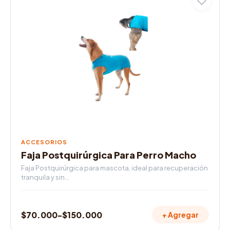
producto
$70.000
tiene
múltiples
hasta
variantes.
$125.000
Las
opciones
se
pueden
elegir
en
la
página
de
ACCESORIOS
producto
Faja Postquirúrgica Para Perro Macho
Faja Postquirúrgica para mascota, ideal para recuperación
tranquila y sin…
$
70.000
-
$
150.000
+ Agregar
Rango