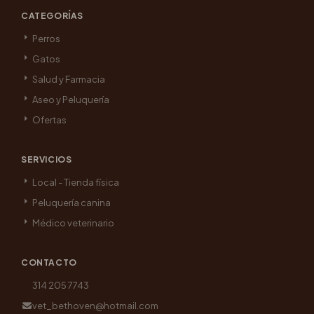
CATEGORÍAS
Perros
Gatos
Salud y Farmacia
Aseo y Peluquería
Ofertas
SERVICIOS
Local - Tienda física
Peluquería canina
Médico veterinario
CONTACTO
314 205 7743
vet_bethoven@hotmail.com