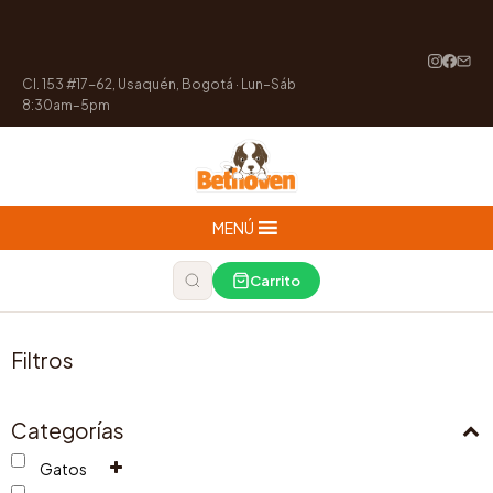
Cl. 153 #17-62, Usaquén, Bogotá · Lun–Sáb
8:30am–5pm
MENÚ
Carrito
Filtros
Categorías
Gatos