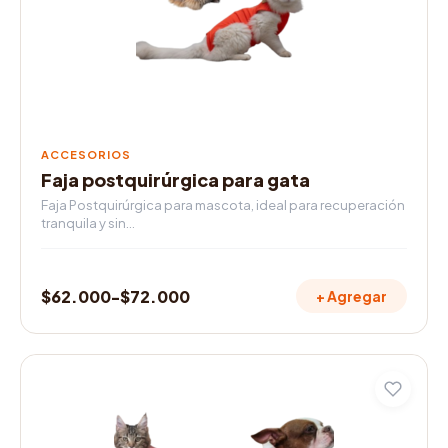
se
pueden
elegir
en
la
página
de
ACCESORIOS
producto
Faja postquirúrgica para gata
Faja Postquirúrgica para mascota, ideal para recuperación
tranquila y sin…
$
62.000
-
$
72.000
+ Agregar
Rango
de
precios:
Este
desde
producto
$62.000
tiene
múltiples
hasta