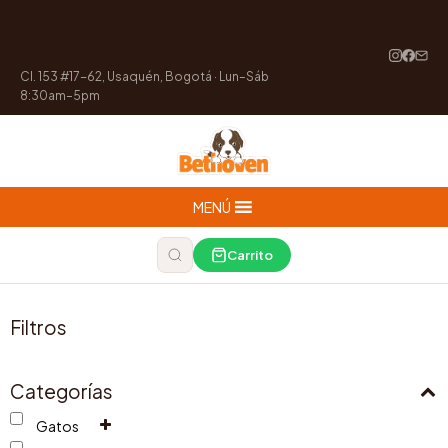
Cl. 153 #17-62, Usaquén, Bogotá · Lun–Sáb
8:30am–5pm
MENÚ
Carrito
Filtros
Categorías
Gatos