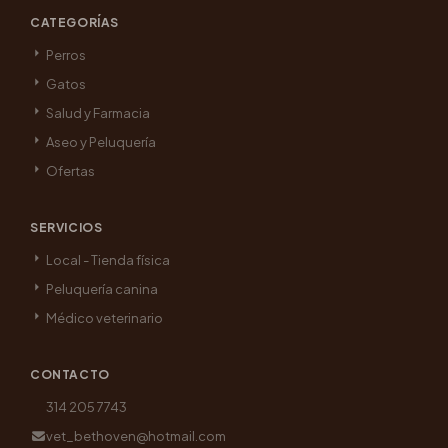
CATEGORÍAS
Perros
Gatos
Salud y Farmacia
Aseo y Peluquería
Ofertas
SERVICIOS
Local - Tienda física
Peluquería canina
Médico veterinario
CONTACTO
314 205 7743
vet_bethoven@hotmail.com