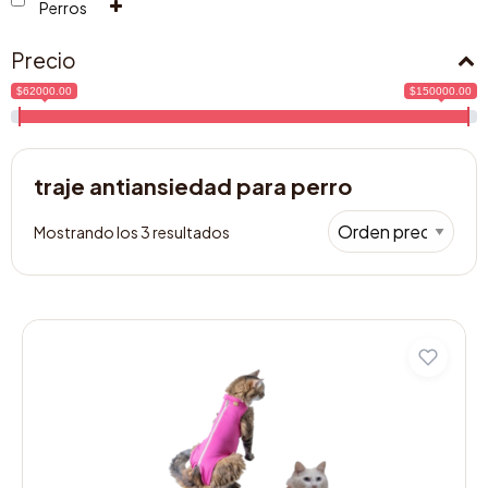
Perros
Precio
$62000.00
$150000.00
traje antiansiedad para perro
Mostrando los 3 resultados
Este
producto
tiene
múltiples
variantes.
Las
opciones