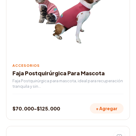
variantes.
$72.000
Las
opciones
se
pueden
elegir
en
la
página
de
ACCESORIOS
producto
Faja Postquirúrgica Para Mascota
Faja Postquirúrgica para mascota, ideal para recuperación
tranquila y sin…
$
70.000
-
$
125.000
+ Agregar
Rango
de
precios:
Este
desde