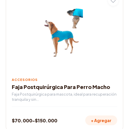
producto
$70.000
tiene
múltiples
hasta
variantes.
$125.000
Las
opciones
se
pueden
elegir
en
la
página
de
ACCESORIOS
producto
Faja Postquirúrgica Para Perro Macho
Faja Postquirúrgica para mascota, ideal para recuperación
tranquila y sin…
$
70.000
-
$
150.000
+ Agregar
Rango