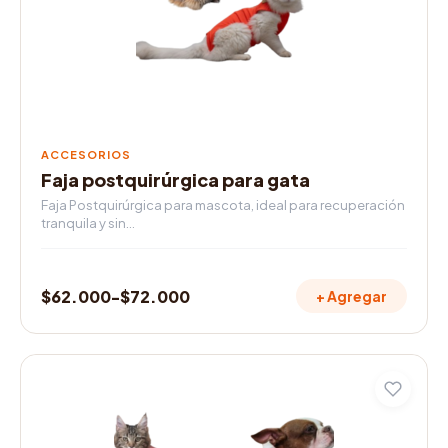
se
pueden
elegir
en
la
página
de
ACCESORIOS
producto
Faja postquirúrgica para gata
Faja Postquirúrgica para mascota, ideal para recuperación
tranquila y sin…
$
62.000
-
$
72.000
+ Agregar
Rango
de
precios:
Este
desde
producto
$62.000
tiene
múltiples
hasta