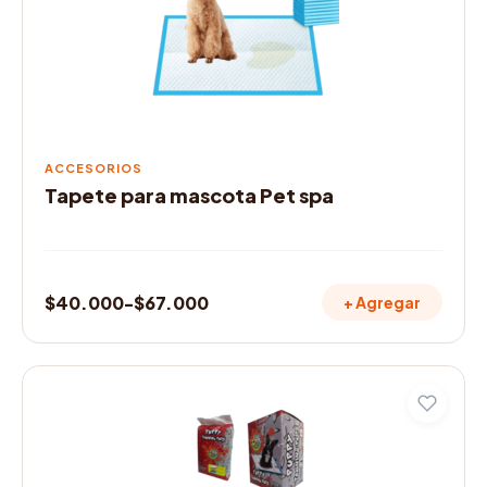
se
pueden
elegir
en
la
página
de
ACCESORIOS
producto
Tapete para mascota Pet spa
$
40.000
-
$
67.000
+ Agregar
Rango
de
precios:
Este
desde
producto
$40.000
tiene
múltiples
hasta
variantes.
$67.000