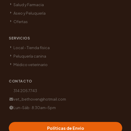
Salud y Farmacia
Aseo y Peluquería
Ofertas
SERVICIOS
Local - Tienda física
Peluquería canina
Médico veterinario
CONTACTO
314 205 7743
vet_bethoven@hotmail.com
Lun–Sáb · 8:30am–5pm
Políticas de Envio