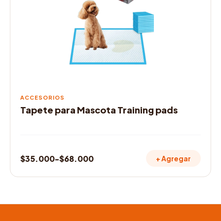
Las
opciones
se
pueden
elegir
en
la
página
de
ACCESORIOS
producto
Tapete para Mascota Training pads
$
35.000
-
$
68.000
+ Agregar
Rango
de
precios:
desde
$35.000