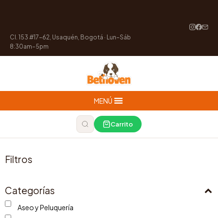
Cl. 153 #17-62, Usaquén, Bogotá · Lun–Sáb
8:30am–5pm
MENÚ
Carrito
Filtros
Categorías
Aseo y Peluquería