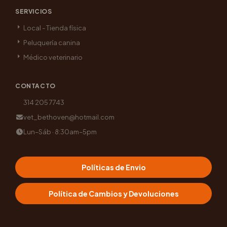
SERVICIOS
Local - Tienda física
Peluquería canina
Médico veterinario
CONTACTO
314 205 7743
vet_bethoven@hotmail.com
Lun–Sáb · 8:30am–5pm
Políticas de Envio
Política de Cambios y Devoluciones