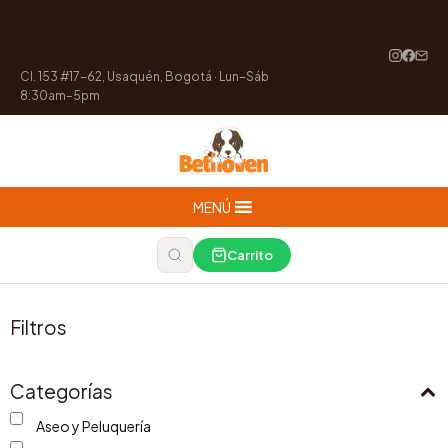
Cl. 153 #17-62, Usaquén, Bogotá · Lun–Sáb
8:30am–5pm
MENÚ
Carrito
Filtros
Categorías
Aseo y Peluquería