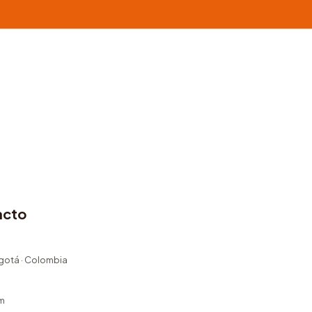
acto
ogotá · Colombia
m