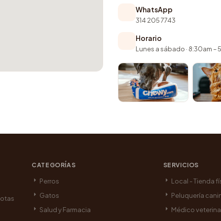
WhatsApp
314 205 7743
Horario
Lunes a sábado · 8:30am –
CATEGORÍAS
SERVICIOS
Perros
Local - Tienda fí
Gatos
Peluquería cani
cotas
Salud y Farmacia
Médico veterina