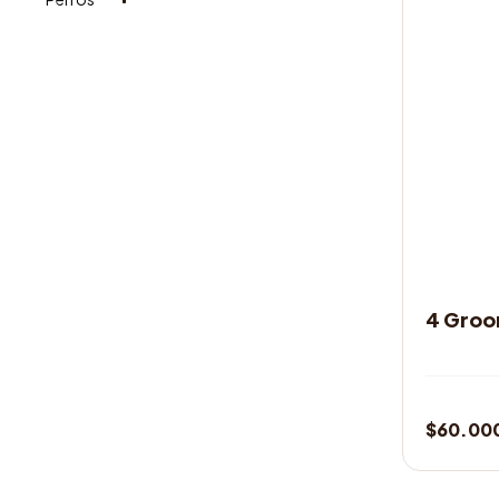
ASEO Y B
4 Groo
$
60.00