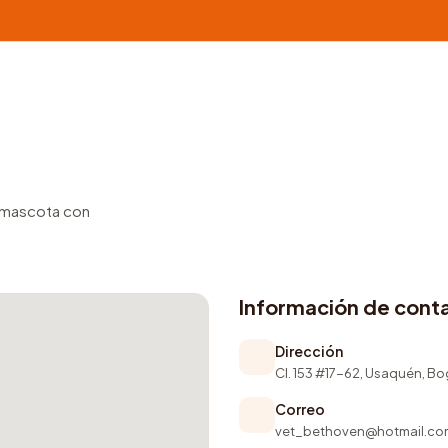
u mascota con
Información de cont
Dirección
Cl. 153 #17-62, Usaquén, B
Correo
vet_bethoven@hotmail.co