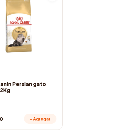
OS
anin Persian gato
 2Kg
00
+ Agregar