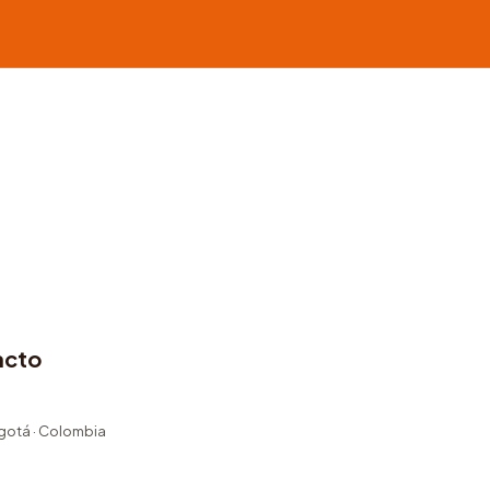
acto
ogotá · Colombia