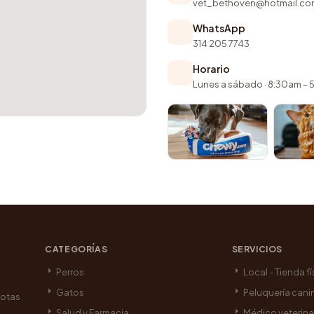
vet_bethoven@hotmail.co
WhatsApp
314 205 7743
Horario
Lunes a sábado · 8:30am –
CATEGORÍAS
SERVICIOS
Perros
Local - Tienda fí
Gatos
Peluquería cani
cotas
Salud y Farmacia
Médico veterina