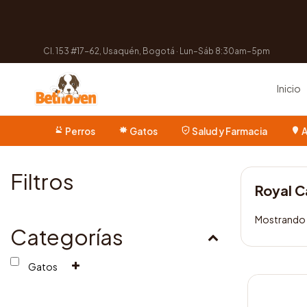
Cl. 153 #17-62, Usaquén, Bogotá · Lun–Sáb 8:30am–5pm
Inicio
Perros
Gatos
Salud y Farmacia
A
Filtros
Royal C
Mostrando e
Categorías
Gatos