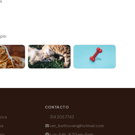
m
 5pm
CONTACTO
sica
314 205 7743
na
vet_bethoven@hotmail.com
rio
Lun–Sáb · 8:30am–5pm