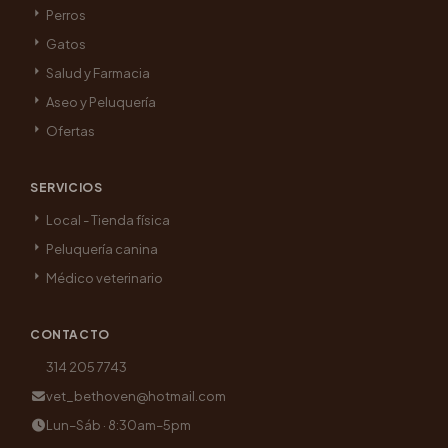
Perros
Gatos
Salud y Farmacia
Aseo y Peluquería
Ofertas
SERVICIOS
Local - Tienda física
Peluquería canina
Médico veterinario
CONTACTO
314 205 7743
vet_bethoven@hotmail.com
Lun–Sáb · 8:30am–5pm