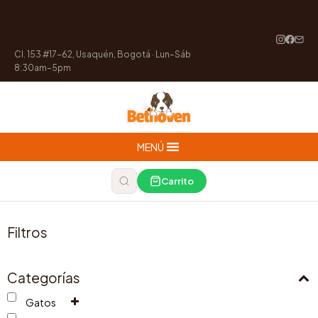
Cl. 153 #17-62, Usaquén, Bogotá · Lun–Sáb
8:30am–5pm
MENÚ
Carrito
Filtros
Categorías
Gatos