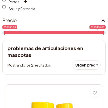
Perros
Salud y Farmacia
Precio
$50000.00
$150300.00
problemas de articulaciones en
mascotas
Mostrando los 2 resultados
Este
producto
tiene
múltiples