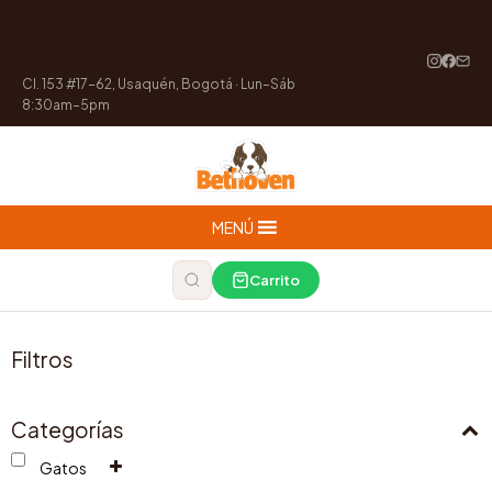
Cl. 153 #17-62, Usaquén, Bogotá · Lun–Sáb
8:30am–5pm
MENÚ
Carrito
Filtros
Categorías
Gatos