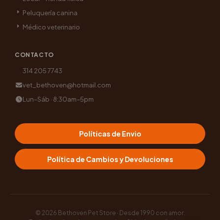
Peluquería canina
Médico veterinario
CONTACTO
314 205 7743
vet_bethoven@hotmail.com
Lun–Sáb · 8:30am–5pm
Políticas de Envio
Política de Cambios y Devoluciones
© 2026
Bethoven Pet Store · Desde 1990 con amor
.