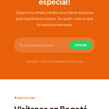
especial!
Déjanos tu email y recibe una oferta exclusiva
para tu primera compra. Sin spam, solo lo que
tu mascota necesita.
Sin spam · Solo ofertas para tu mascota
UBICACIÓN