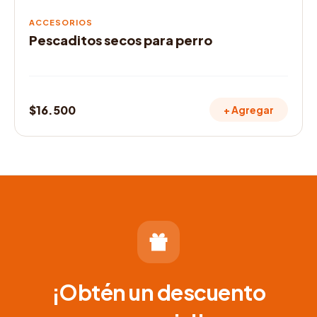
ACCESORIOS
Pescaditos secos para perro
$
16.500
+ Agregar
¡Obtén un descuento