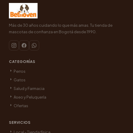
Más de 30 años cuidando lo que más amas. Tu tienda de
mascotas de confianza en Bogotá desde 1990.
CATEGORÍAS
Perros
Gatos
Salud y Farmacia
Aseo y Peluquería
Ofertas
SERVICIOS
Local - Tienda física