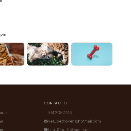
m
 5pm
CONTACTO
sica
314 205 7743
na
vet_bethoven@hotmail.com
rio
Lun–Sáb · 8:30am–5pm