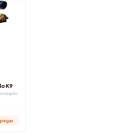
lo K9
 protegido
gregar