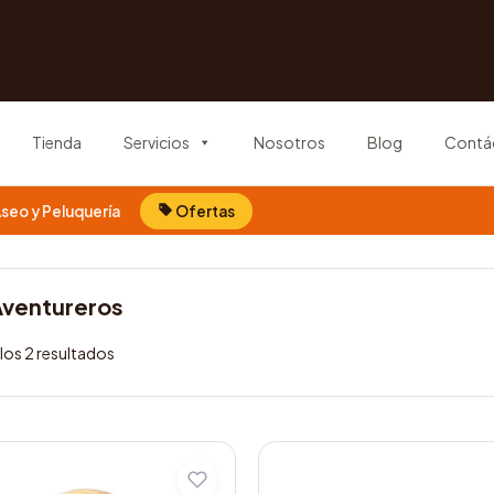
Tienda
Servicios
Nosotros
Blog
Contá
seo y Peluquería
Ofertas
Aventureros
los 2 resultados
Este
producto