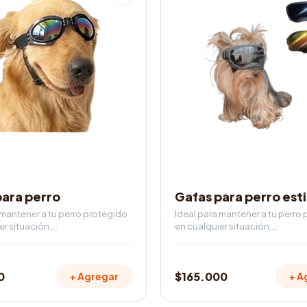
tiene
múltiples
variantes.
Las
opciones
se
pueden
elegir
en
la
página
de
IOS
ACCESORIOS
producto
para perro
Gafas para perro esti
 mantener a tu perro protegido
Ideal para mantener a tu perro
er situación,…
en cualquier situación,…
0
$
165.000
+ Agregar
+ A