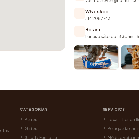
vet_bethoven@hotmail.co
WhatsApp
314 205 7743
Horario
Lunes a sábado · 8:30am –
CATEGORÍAS
SERVICIOS
Perros
Local - Tienda fí
Gatos
Peluquería cani
cotas
Salud y Farmacia
Médico veterina