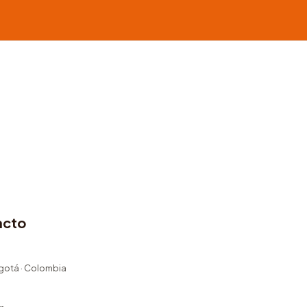
acto
ogotá · Colombia