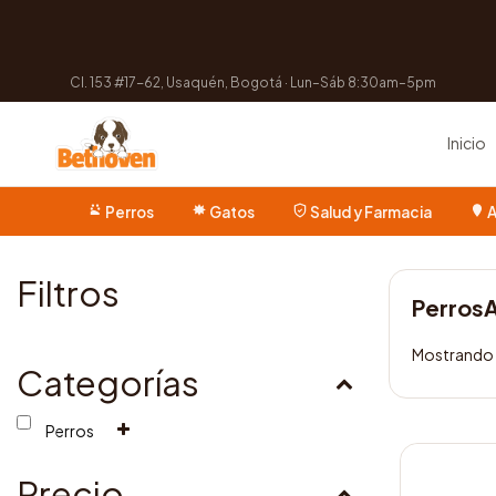
Cl. 153 #17-62, Usaquén, Bogotá · Lun–Sáb 8:30am–5pm
Inicio
Perros
Gatos
Salud y Farmacia
A
Filtros
Perros
Mostrando 
Categorías
Perros
Este
producto
Precio