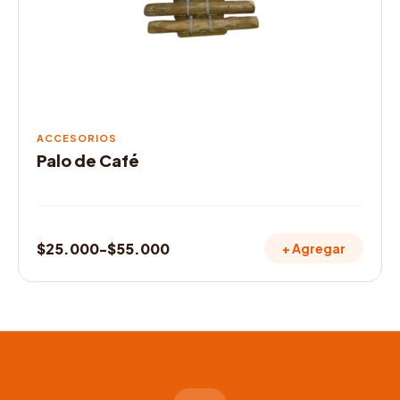
se
pueden
elegir
en
la
página
de
ACCESORIOS
producto
Palo de Café
$
25.000
-
$
55.000
+ Agregar
Rango
de
precios:
desde
$25.000
hasta
$55.000