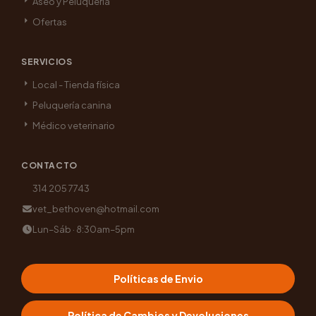
Aseo y Peluquería
Ofertas
SERVICIOS
Local - Tienda física
Peluquería canina
Médico veterinario
CONTACTO
314 205 7743
vet_bethoven@hotmail.com
Lun–Sáb · 8:30am–5pm
Políticas de Envio
Política de Cambios y Devoluciones