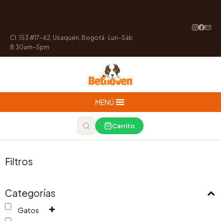
Cl. 153 #17-62, Usaquén, Bogotá · Lun–Sáb
8:30am–5pm
MENÚ
Carrito
Filtros
Categorías
Gatos