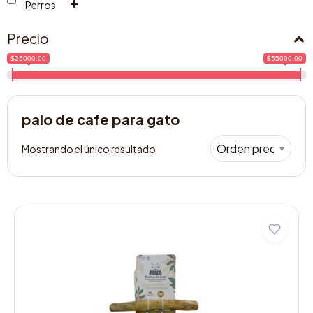
Perros
Precio
$25000.00
$55000.00
palo de cafe para gato
Mostrando el único resultado
Este
producto
tiene
múltiples
variantes.
Las
opciones