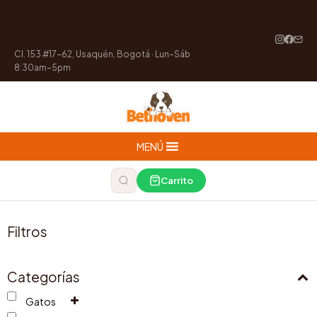
Cl. 153 #17-62, Usaquén, Bogotá · Lun–Sáb
8:30am–5pm
MENÚ
Carrito
Filtros
Categorías
Gatos