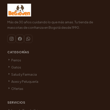
Más de 30 años cuidando lo que más amas. Tu tienda de
mascotas de confianza en Bogotá desde 1990.
CATEGORÍAS
Perros
Gatos
Salud y Farmacia
Aseo y Peluquería
Ofertas
SERVICIOS