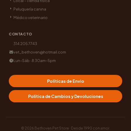
Local - Tienda física
Peluquería canina
Médico veterinario
CONTACTO
314 205 7743
vet_bethoven@hotmail.com
Lun–Sáb · 8:30am–5pm
Políticas de Envio
Política de Cambios y Devoluciones
© 2026
Bethoven Pet Store · Desde 1990 con amor
.