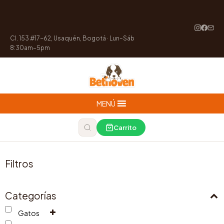
Cl. 153 #17-62, Usaquén, Bogotá · Lun–Sáb
8:30am–5pm
MENÚ
Carrito
Filtros
Categorías
Gatos