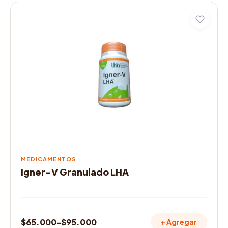
precios:
Este
desde
producto
$65.000
tiene
múltiples
hasta
variantes.
$95.000
Las
opciones
se
pueden
elegir
en
la
página
de
MEDICAMENTOS
producto
Igner-V Granulado LHA
$
65.000
-
$
95.000
+ Agregar
Rango