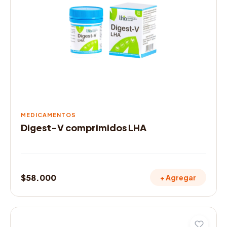
$95.000
MEDICAMENTOS
Digest-V comprimidos LHA
$
58.000
+ Agregar
Este
producto