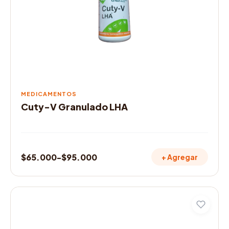
opciones
se
pueden
elegir
en
la
página
de
MEDICAMENTOS
producto
Cuty-V Granulado LHA
$
65.000
-
$
95.000
+ Agregar
Rango
de
precios:
desde
$65.000
hasta