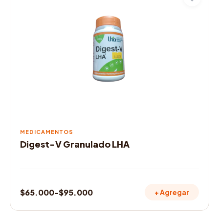
tiene
múltiples
variantes.
Las
opciones
se
pueden
elegir
en
la
página
de
MEDICAMENTOS
producto
Digest-V Granulado LHA
$
65.000
-
$
95.000
+ Agregar
Rango
de