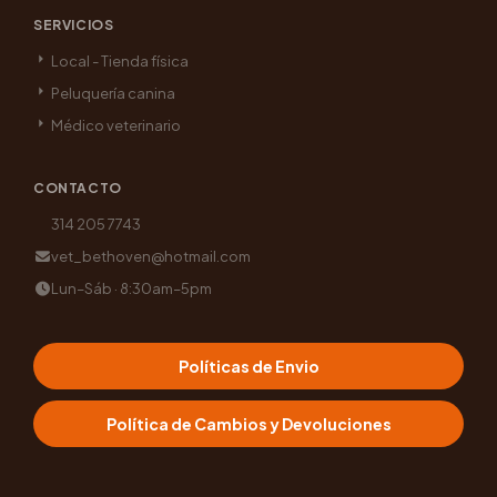
SERVICIOS
Local - Tienda física
Peluquería canina
Médico veterinario
CONTACTO
314 205 7743
vet_bethoven@hotmail.com
Lun–Sáb · 8:30am–5pm
Políticas de Envio
Política de Cambios y Devoluciones