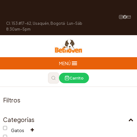
Cl. 153 #17-62, Usaquén, Bogotá · Lun–Sáb
8:30am–5pm
MENÚ
Carrito
Filtros
Categorías
Gatos