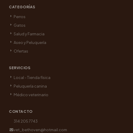
CATEGORÍAS
Perros
Gatos
Salud y Farmacia
Aseo y Peluquería
Ofertas
SERVICIOS
Local - Tienda física
Peluquería canina
Médico veterinario
CONTACTO
314 205 7743
vet_bethoven@hotmail.com