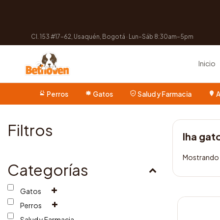
Cl. 153 #17-62, Usaquén, Bogotá · Lun–Sáb 8:30am–5pm
Inicio
Perros
Gatos
Salud y Farmacia
A
Filtros
lha gat
Mostrando 
Categorías
Gatos
Perros
Salud y Farmacia