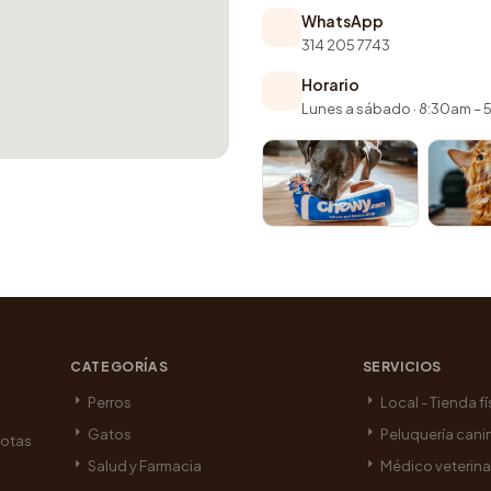
WhatsApp
314 205 7743
Horario
Lunes a sábado · 8:30am –
CATEGORÍAS
SERVICIOS
Perros
Local - Tienda fí
Gatos
Peluquería cani
cotas
Salud y Farmacia
Médico veterina