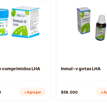
ENTOS
MEDICAMENTOS
v comprimidos LHA
Inmul-v gotas LHA
0
$
58.000
+ Agregar
+ A