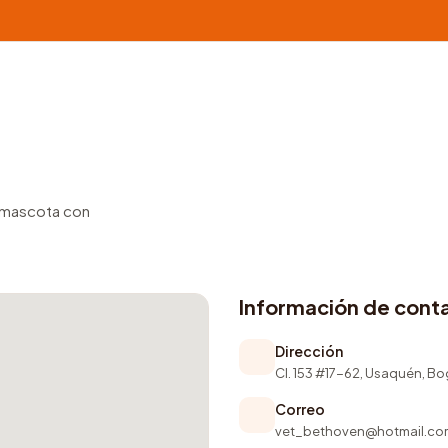
u mascota con
Información de cont
Dirección
Cl. 153 #17-62, Usaquén, B
Correo
vet_bethoven@hotmail.co