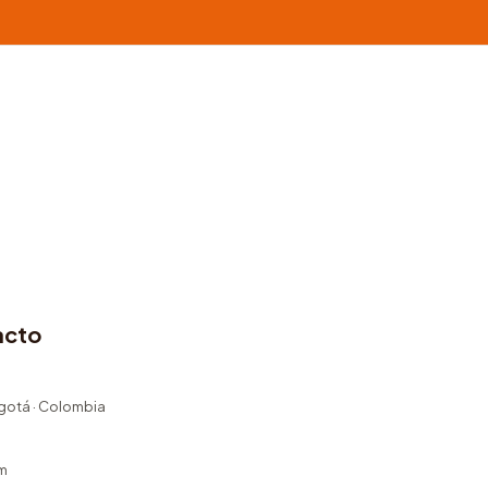
acto
ogotá · Colombia
m