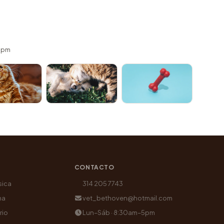
 5pm
CONTACTO
sica
314 205 7743
na
vet_bethoven@hotmail.com
rio
Lun–Sáb · 8:30am–5pm