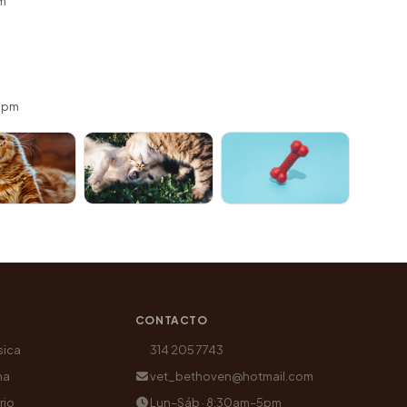
m
 5pm
CONTACTO
sica
314 205 7743
na
vet_bethoven@hotmail.com
rio
Lun–Sáb · 8:30am–5pm