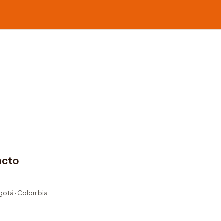
acto
ogotá · Colombia