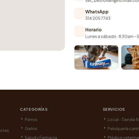
vet_bethoven@hotmail.co
WhatsApp
314 205 7743
Horario
Lunes a sábado · 8:30am –
CATEGORÍAS
SERVICIOS
Perros
Local - Tienda fí
Gatos
Peluquería cani
cotas
Salud y Farmacia
Médico veterina