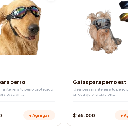
tiene
múltiples
variantes.
Las
opciones
se
pueden
elegir
en
la
página
de
IOS
ACCESORIOS
producto
para perro
Gafas para perro esti
 mantener a tu perro protegido
Ideal para mantener a tu perro
er situación,…
en cualquier situación,…
0
$
165.000
+ Agregar
+ A