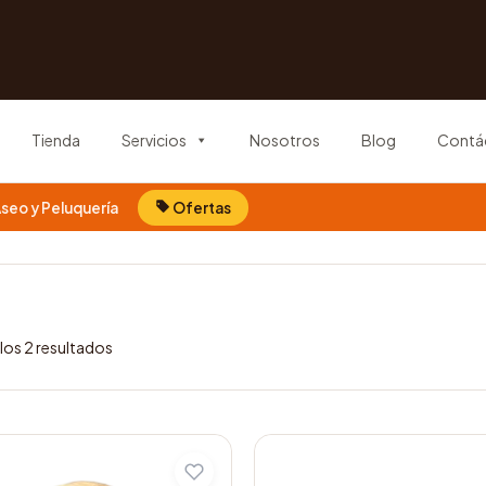
Tienda
Servicios
Nosotros
Blog
Contá
seo y Peluquería
Ofertas
los 2 resultados
Este
producto