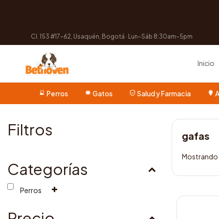
Cl. 153 #17-62, Usaquén, Bogotá · Lun–Sáb 8:30am–5pm
Inicio
Perros
Gatos
Salud y Farmacia
A
Filtros
gafas
Mostrando 
Categorías
Perros
Este
producto
Precio