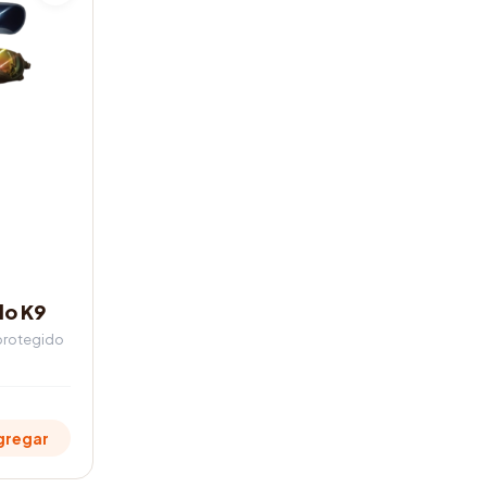
lo K9
 protegido
gregar