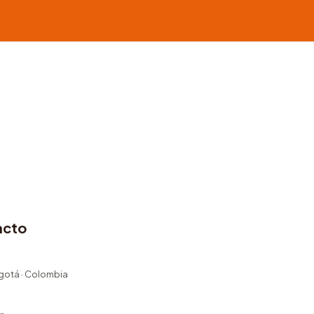
acto
ogotá · Colombia