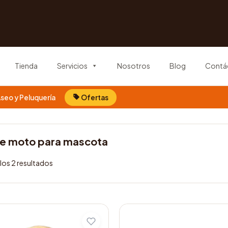
Tienda
Servicios
Nosotros
Blog
Contá
seo y Peluquería
Ofertas
de moto para mascota
los 2 resultados
Este
producto