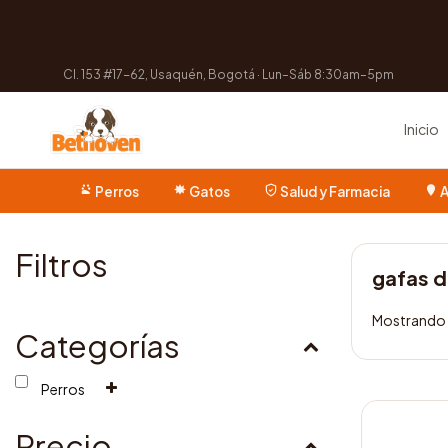
Cl. 153 #17-62, Usaquén, Bogotá · Lun–Sáb 8:30am–5pm
Inicio
Perros
Gatos
Salud y Farmacia
A
Filtros
gafas 
Mostrando 
Categorías
Perros
Este
producto
Precio