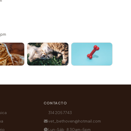
m
 5pm
CONTACTO
sica
314 205 7743
na
vet_bethoven@hotmail.com
rio
Lun–Sáb · 8:30am–5pm