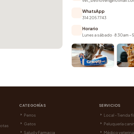
vet_bethoven@hotmail.co
WhatsApp
314 205 7743
Horario
Lunes a sábado · 8:30am –
CATEGORÍAS
SERVICIOS
Perros
Local - Tienda fí
Gatos
Peluquería cani
cotas
Salud y Farmacia
Médico veterina