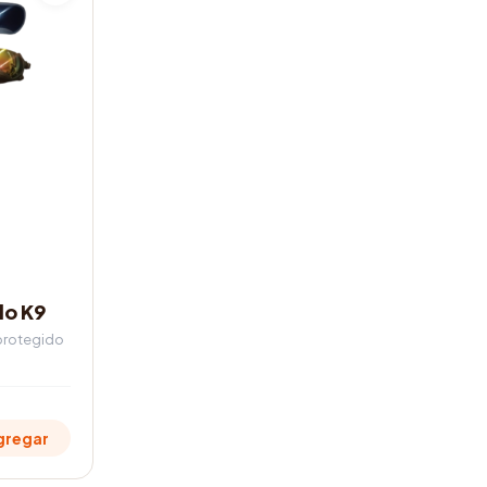
lo K9
 protegido
gregar