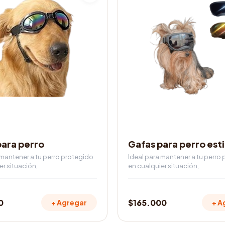
tiene
múltiples
variantes.
Las
opciones
se
pueden
elegir
en
la
página
de
IOS
ACCESORIOS
producto
para perro
Gafas para perro esti
 mantener a tu perro protegido
Ideal para mantener a tu perro
er situación,…
en cualquier situación,…
0
$
165.000
+ Agregar
+ A