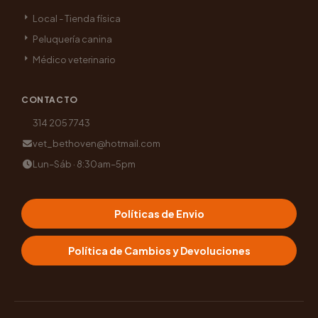
Local - Tienda física
Peluquería canina
Médico veterinario
CONTACTO
314 205 7743
vet_bethoven@hotmail.com
Lun–Sáb · 8:30am–5pm
Políticas de Envio
Política de Cambios y Devoluciones