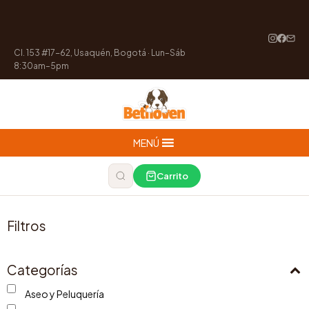
Cl. 153 #17-62, Usaquén, Bogotá · Lun–Sáb
8:30am–5pm
MENÚ
Carrito
Filtros
Categorías
Aseo y Peluquería