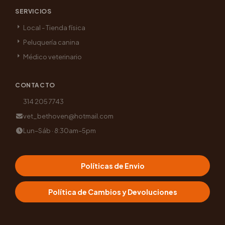
SERVICIOS
Local - Tienda física
Peluquería canina
Médico veterinario
CONTACTO
314 205 7743
vet_bethoven@hotmail.com
Lun–Sáb · 8:30am–5pm
Políticas de Envio
Política de Cambios y Devoluciones