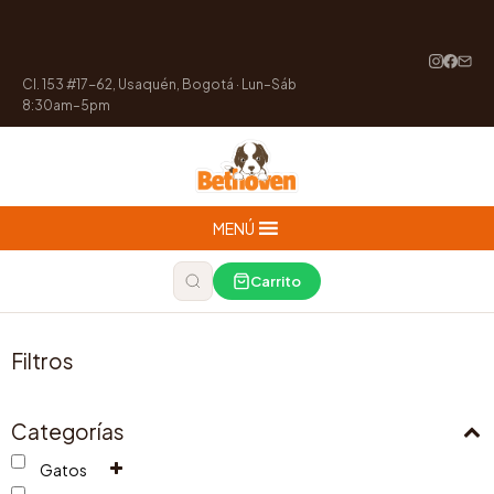
Cl. 153 #17-62, Usaquén, Bogotá · Lun–Sáb
8:30am–5pm
MENÚ
Carrito
Filtros
Categorías
Gatos