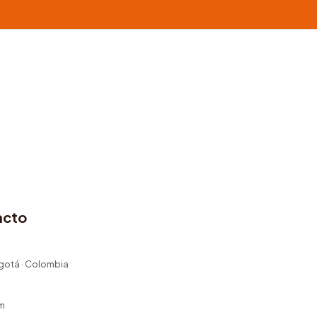
acto
ogotá · Colombia
m