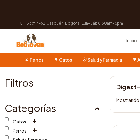
Cl. 153 #17-62, Usaquén, Bogotá · Lun–Sáb 8:30am–5pm
Inicio
Perros
Gatos
Salud y Farmacia
A
Filtros
Digest
Mostrando 
Categorías
Gatos
Perros
Salud y Farmacia