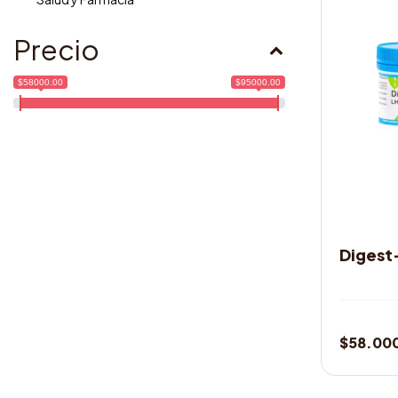
Precio
$58000.00
$95000.00
MEDICAM
Digest
$
58.00