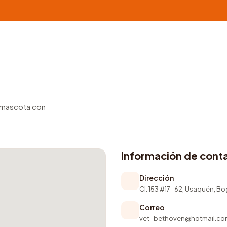
u mascota con
Información de cont
Dirección
Cl. 153 #17-62, Usaquén, B
Correo
vet_bethoven@hotmail.co