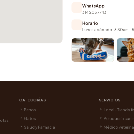
WhatsApp
314 205 7743
Horario
Lunes a sábado · 8:30am –
CATEGORÍAS
SERVICIOS
Perros
Local - Tienda fí
Gatos
Peluquería cani
cotas
Salud y Farmacia
Médico veterina