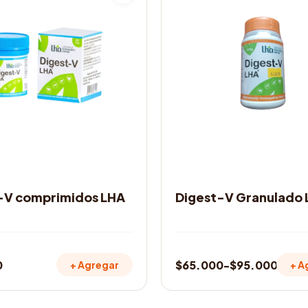
tiene
múltiples
variantes.
Las
opciones
se
pueden
elegir
en
la
página
de
ENTOS
MEDICAMENTOS
producto
-V comprimidos LHA
Digest-V Granulado
0
$
65.000
-
$
95.000
+ Agregar
+ A
Rango
de
precios: