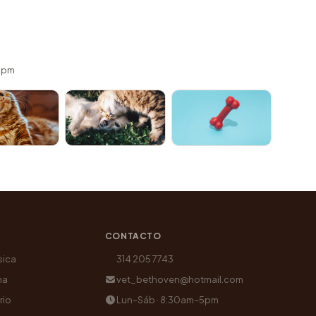
 5pm
CONTACTO
sica
314 205 7743
na
vet_bethoven@hotmail.com
rio
Lun–Sáb · 8:30am–5pm