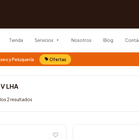
Tienda
Servicios
Nosotros
Blog
Contá
seo y Peluquería
Ofertas
-V LHA
los 2 resultados
Este
producto