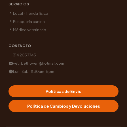
SERVICIOS
Local - Tienda física
Peluquería canina
Médico veterinario
CONTACTO
314 205 7743
vet_bethoven@hotmail.com
Lun–Sáb · 8:30am–5pm
Políticas de Envio
Política de Cambios y Devoluciones