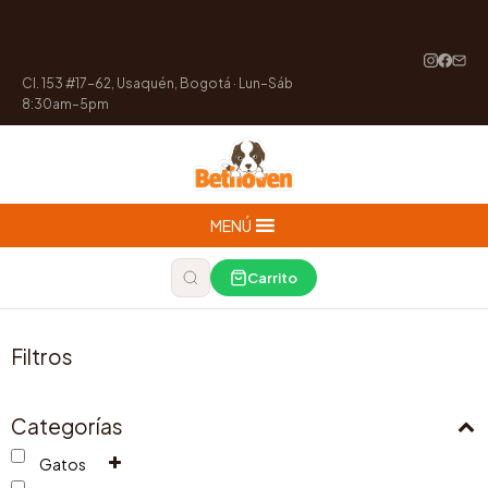
Cl. 153 #17-62, Usaquén, Bogotá · Lun–Sáb
8:30am–5pm
MENÚ
Carrito
Filtros
Categorías
Gatos