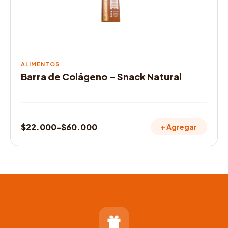
pueden
elegir
en
la
página
de
ALIMENTOS
producto
Barra de Colágeno – Snack Natural
$
22.000
-
$
60.000
+ Agregar
Rango
de
precios:
desde
$22.000
hasta
$60.000