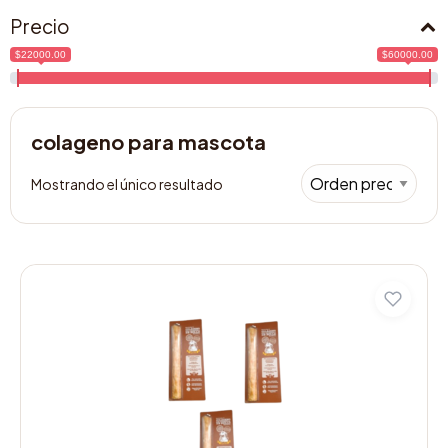
Precio
$22000.00
$60000.00
colageno para mascota
Mostrando el único resultado
Este
producto
tiene
múltiples
variantes.
Las
opciones
se