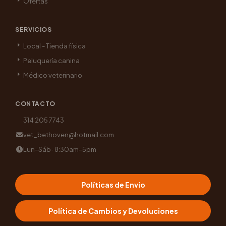
Ofertas
SERVICIOS
Local - Tienda física
Peluquería canina
Médico veterinario
CONTACTO
314 205 7743
vet_bethoven@hotmail.com
Lun–Sáb · 8:30am–5pm
Políticas de Envio
Política de Cambios y Devoluciones