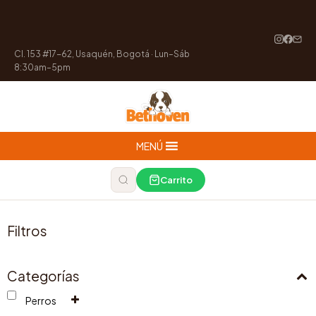
Cl. 153 #17-62, Usaquén, Bogotá · Lun–Sáb
8:30am–5pm
MENÚ
Carrito
Filtros
Categorías
Perros