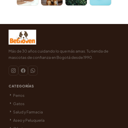
Más de 30 años cuidando lo que más amas. Tu tienda de
mascotas de confianza en Bogotá desde 1990.
CATEGORÍAS
Perros
Gatos
Salud y Farmacia
Aseo y Peluquería