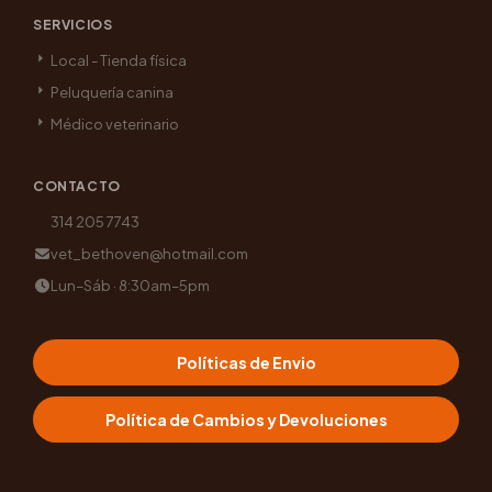
SERVICIOS
Local - Tienda física
Peluquería canina
Médico veterinario
CONTACTO
314 205 7743
vet_bethoven@hotmail.com
Lun–Sáb · 8:30am–5pm
Políticas de Envio
Política de Cambios y Devoluciones