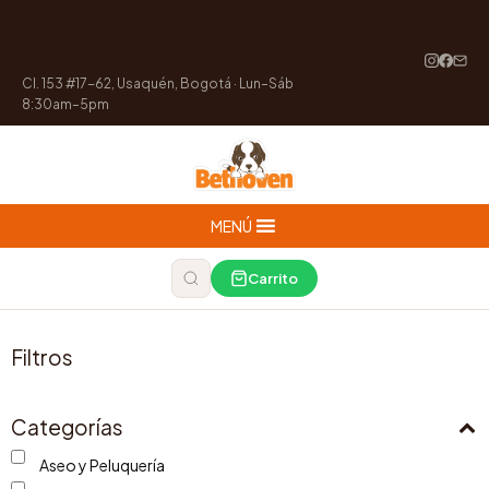
Cl. 153 #17-62, Usaquén, Bogotá · Lun–Sáb
8:30am–5pm
MENÚ
Carrito
Filtros
Categorías
Aseo y Peluquería