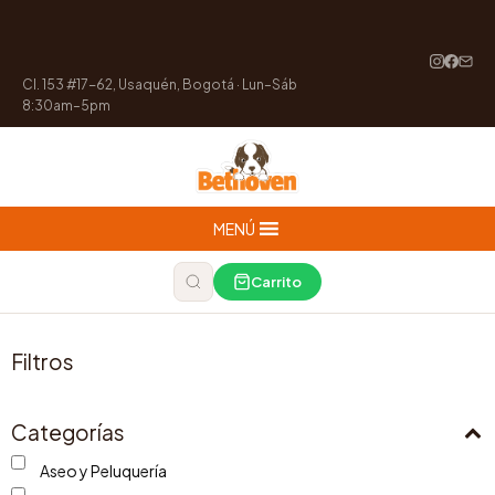
Cl. 153 #17-62, Usaquén, Bogotá · Lun–Sáb
8:30am–5pm
MENÚ
Carrito
Filtros
Categorías
Aseo y Peluquería