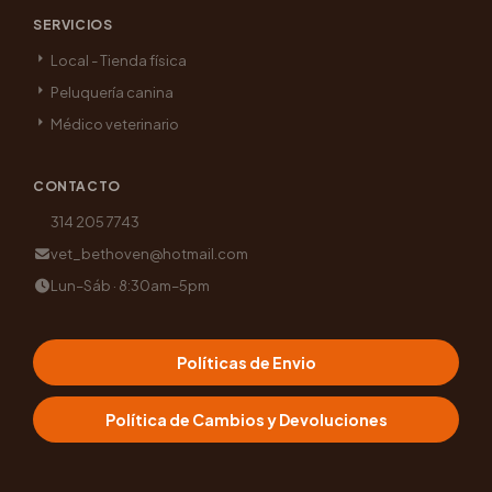
SERVICIOS
Local - Tienda física
Peluquería canina
Médico veterinario
CONTACTO
314 205 7743
vet_bethoven@hotmail.com
Lun–Sáb · 8:30am–5pm
Políticas de Envio
Política de Cambios y Devoluciones