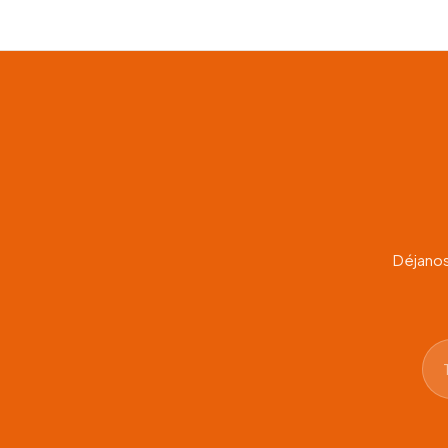
precios
desde
$38.00
hasta
$75.00
Déjanos