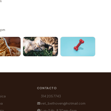
m
 5pm
CONTACTO
sica
314 205 7743
na
vet_bethoven@hotmail.com
rio
Lun–Sáb · 8:30am–5pm