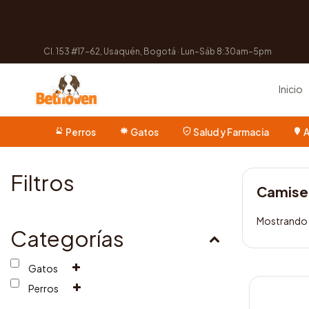
Cl. 153 #17-62, Usaquén, Bogotá · Lun–Sáb 8:30am–5pm
Inicio
Perros
Gatos
Salud y Farmacia
A
Filtros
Camise
Mostrando e
Categorías
Gatos
Este
Perros
producto