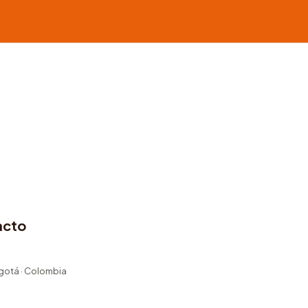
acto
ogotá · Colombia