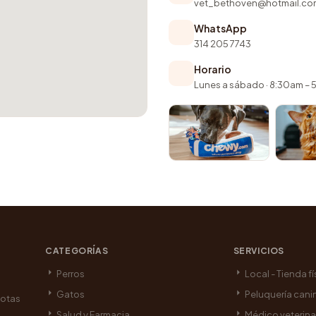
vet_bethoven@hotmail.co
WhatsApp
314 205 7743
Horario
Lunes a sábado · 8:30am –
CATEGORÍAS
SERVICIOS
Perros
Local - Tienda fí
Gatos
Peluquería cani
cotas
Salud y Farmacia
Médico veterina