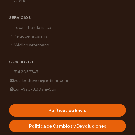
Ofertas
SERVICIOS
Local - Tienda física
Peluquería canina
Médico veterinario
CONTACTO
314 205 7743
vet_bethoven@hotmail.com
Lun–Sáb · 8:30am–5pm
Políticas de Envio
Política de Cambios y Devoluciones