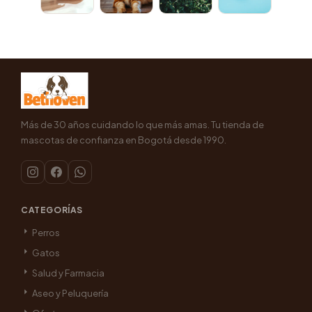
Más de 30 años cuidando lo que más amas. Tu tienda de
mascotas de confianza en Bogotá desde 1990.
CATEGORÍAS
Perros
Gatos
Salud y Farmacia
Aseo y Peluquería