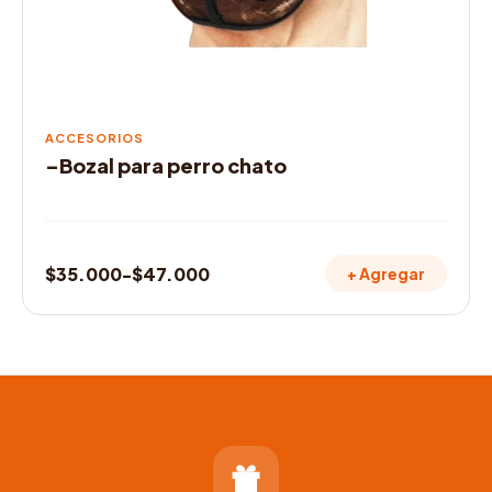
pueden
elegir
en
la
página
de
ACCESORIOS
producto
–Bozal para perro chato
$
35.000
-
$
47.000
+ Agregar
Rango
de
precios:
desde
$35.000
hasta
$47.000