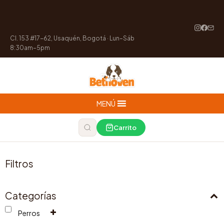
Cl. 153 #17-62, Usaquén, Bogotá · Lun–Sáb
8:30am–5pm
MENÚ
Carrito
Filtros
Categorías
Perros