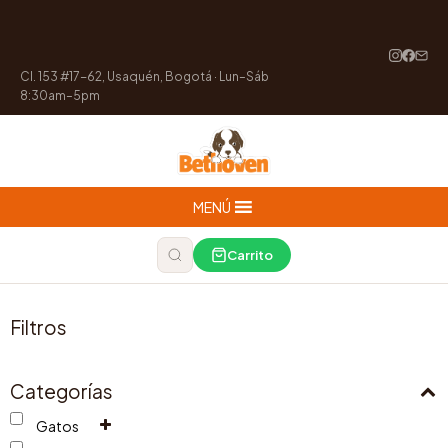
Cl. 153 #17-62, Usaquén, Bogotá · Lun–Sáb
8:30am–5pm
MENÚ
Carrito
Filtros
Categorías
Gatos