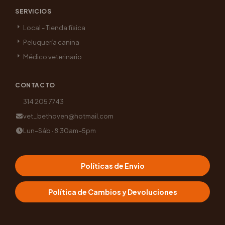
SERVICIOS
Local - Tienda física
Peluquería canina
Médico veterinario
CONTACTO
314 205 7743
vet_bethoven@hotmail.com
Lun–Sáb · 8:30am–5pm
Políticas de Envio
Política de Cambios y Devoluciones