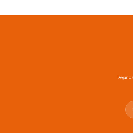
precios
desde
$22.00
hasta
$60.00
Déjanos