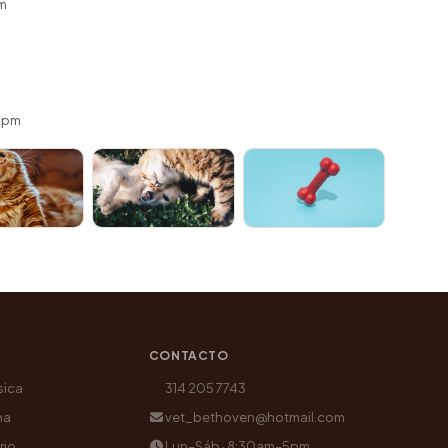
m
 5pm
CONTACTO
sica
314 205 7743
na
vet_bethoven@hotmail.com
rio
Lun–Sáb · 8:30am–5pm