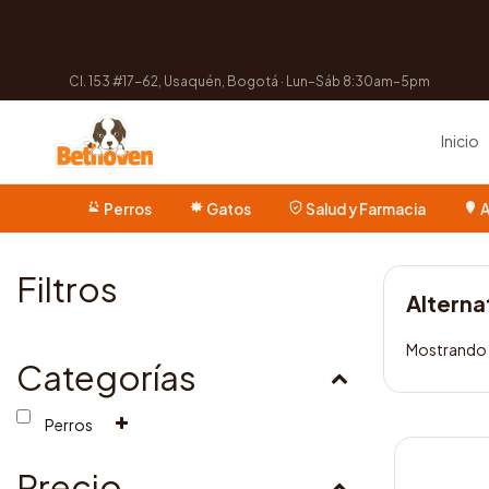
Cl. 153 #17-62, Usaquén, Bogotá · Lun–Sáb 8:30am–5pm
Inicio
Perros
Gatos
Salud y Farmacia
A
Filtros
Alterna
Mostrando e
Categorías
Perros
Este
producto
Precio