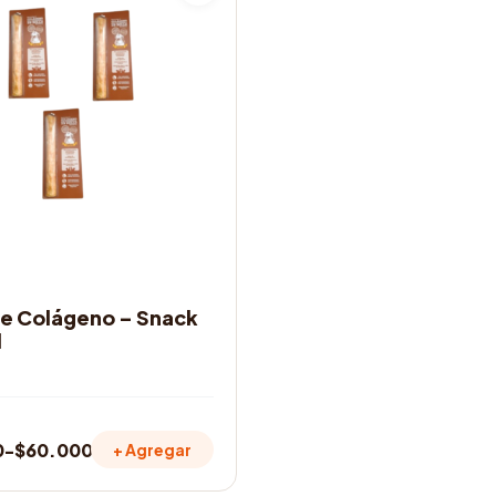
OS
de Colágeno – Snack
l
0
-
$
60.000
+ Agregar