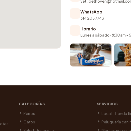
vet_bethoven@hotmail.co
WhatsApp
314 205 7743
Horario
Lunes a sábado · 8:30am –
CATEGORÍAS
SERVICIOS
Perros
Local - Tienda fí
Gatos
Peluquería cani
cotas
Salud y Farmacia
Médico veterina