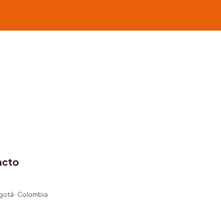
acto
ogotá · Colombia