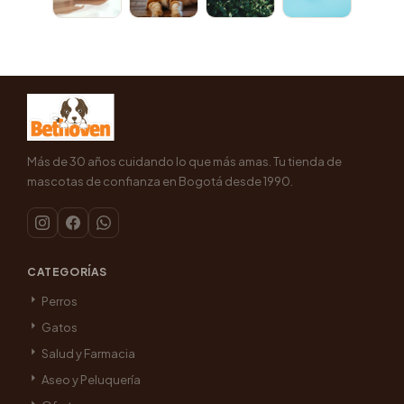
Más de 30 años cuidando lo que más amas. Tu tienda de
mascotas de confianza en Bogotá desde 1990.
CATEGORÍAS
Perros
Gatos
Salud y Farmacia
Aseo y Peluquería