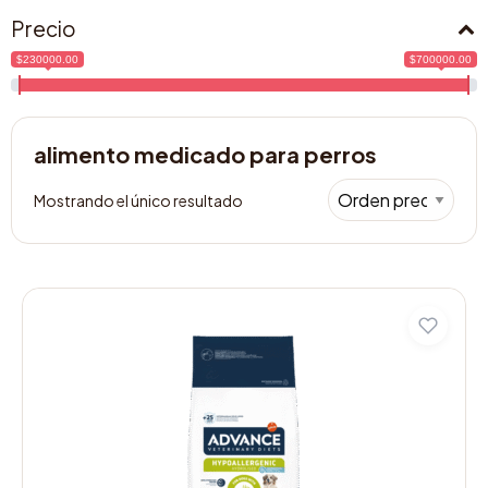
Precio
$230000.00
$700000.00
alimento medicado para perros
Mostrando el único resultado
Este
producto
tiene
múltiples
variantes.
Las
opciones
se