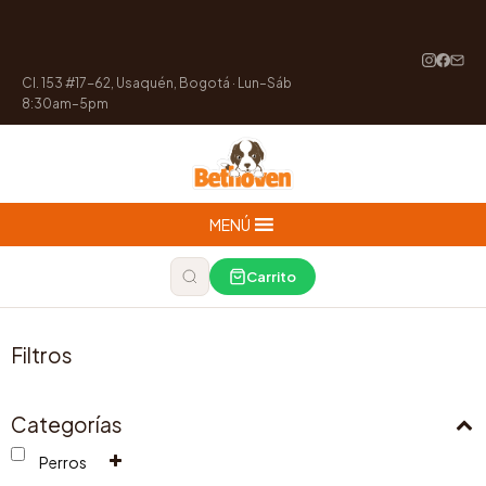
Cl. 153 #17-62, Usaquén, Bogotá · Lun–Sáb
8:30am–5pm
MENÚ
Carrito
Filtros
Categorías
Perros