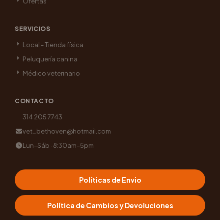
Ofertas
SERVICIOS
Local - Tienda física
Peluquería canina
Médico veterinario
CONTACTO
314 205 7743
vet_bethoven@hotmail.com
Lun–Sáb · 8:30am–5pm
Políticas de Envio
Política de Cambios y Devoluciones