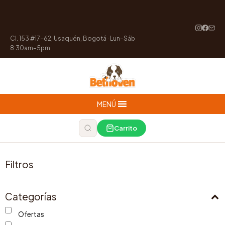
Cl. 153 #17-62, Usaquén, Bogotá · Lun–Sáb
8:30am–5pm
MENÚ
Carrito
Filtros
Categorías
Ofertas