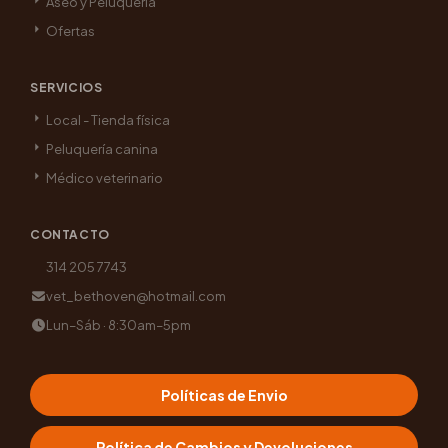
Aseo y Peluquería
Ofertas
SERVICIOS
Local - Tienda física
Peluquería canina
Médico veterinario
CONTACTO
314 205 7743
vet_bethoven@hotmail.com
Lun–Sáb · 8:30am–5pm
Políticas de Envio
Política de Cambios y Devoluciones