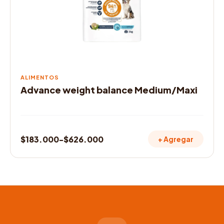
se
pueden
elegir
en
la
página
de
ALIMENTOS
producto
Advance weight balance Medium/Maxi
$
183.000
-
$
626.000
+ Agregar
Rango
de
precios:
desde
$183.000
hasta
$626.000