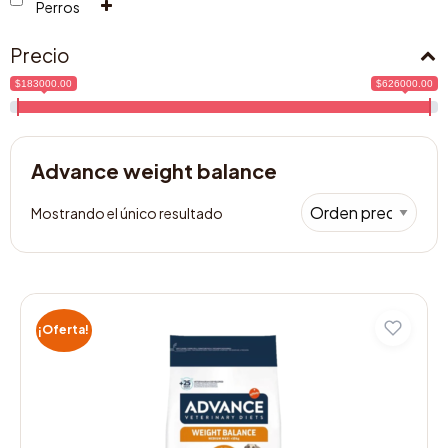
Perros
Precio
$183000.00
$626000.00
Advance weight balance
Mostrando el único resultado
Este
producto
¡Oferta!
tiene
múltiples
variantes.
Las
opciones