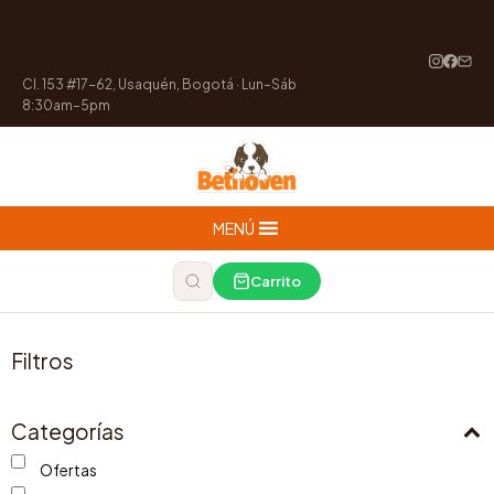
Cl. 153 #17-62, Usaquén, Bogotá · Lun–Sáb
8:30am–5pm
MENÚ
Carrito
Filtros
Categorías
Ofertas