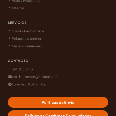
Aseo y Peluquería
Ofertas
SERVICIOS
Local - Tienda física
Peluquería canina
Médico veterinario
CONTACTO
314 205 7743
vet_bethoven@hotmail.com
Lun–Sáb · 8:30am–5pm
Políticas de Envio
Política de Cambios y Devoluciones