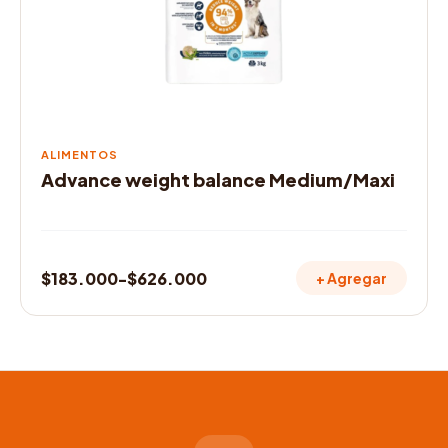
se
pueden
elegir
en
la
página
de
ALIMENTOS
producto
Advance weight balance Medium/Maxi
$
183.000
-
$
626.000
+ Agregar
Rango
de
precios:
desde
$183.000
hasta
$626.000