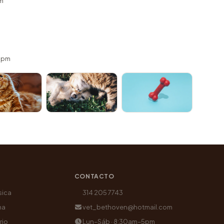
m
 5pm
CONTACTO
sica
314 205 7743
na
vet_bethoven@hotmail.com
rio
Lun–Sáb · 8:30am–5pm