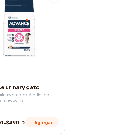
OS
e urinary gato
inary gato. está indicado
r a reducir la…
00
-
$
490.000
+ Agregar