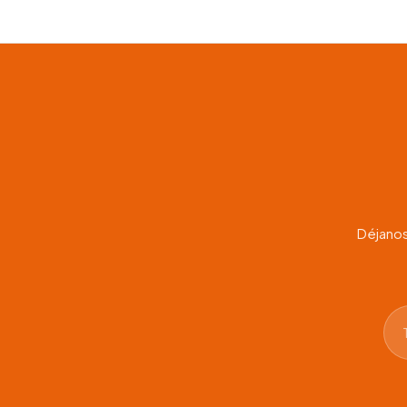
precios
desde
$125.0
hasta
$490.0
Déjanos