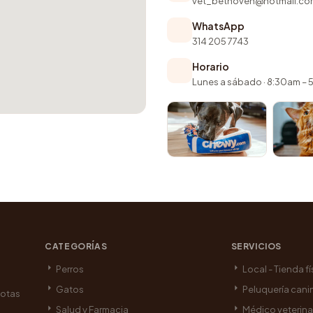
vet_bethoven@hotmail.co
WhatsApp
314 205 7743
Horario
Lunes a sábado · 8:30am –
CATEGORÍAS
SERVICIOS
Perros
Local - Tienda fí
Gatos
Peluquería cani
cotas
Salud y Farmacia
Médico veterina