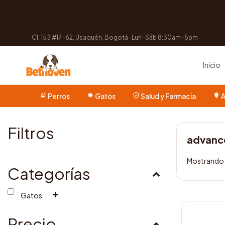
Cl. 153 #17-62, Usaquén, Bogotá · Lun–Sáb 8:30am–5pm
Inicio
Perros
Gatos
Salud y Farmacia
A
Filtros
advance
Mostrando e
Categorías
Gatos
Este
producto
Precio