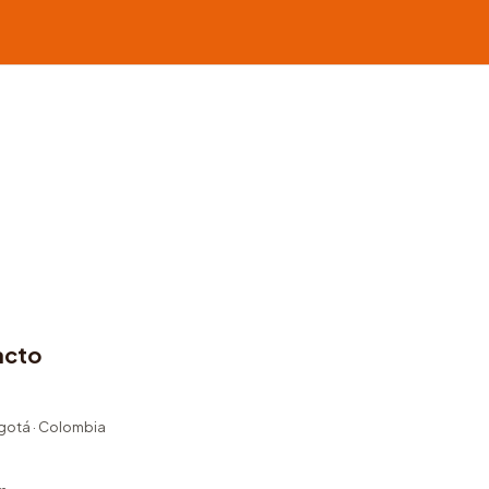
acto
ogotá · Colombia