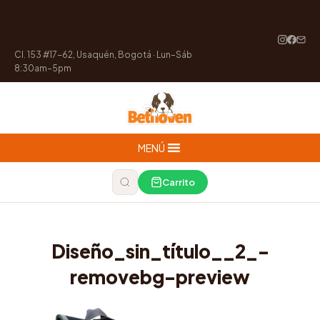
Cl. 153 #17-62, Usaquén, Bogotá · Lun–Sáb
8:30am–5pm
MENÚ
Carrito
Diseño_sin_título__2_-
removebg-preview