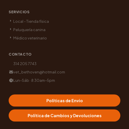
SERVICIOS
Local - Tienda física
Peluquería canina
Médico veterinario
CONTACTO
314 205 7743
vet_bethoven@hotmail.com
Lun–Sáb · 8:30am–5pm
Políticas de Envio
Política de Cambios y Devoluciones