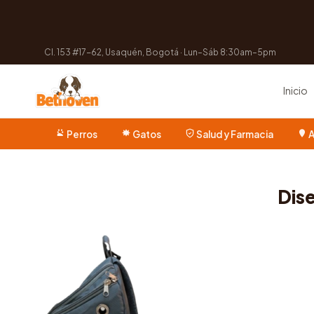
Cl. 153 #17-62, Usaquén, Bogotá · Lun–Sáb 8:30am–5pm
Inicio
Perros
Gatos
Salud y Farmacia
A
Dis