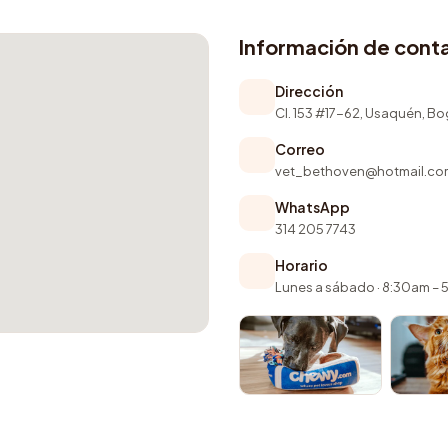
Información de cont
Dirección
Cl. 153 #17-62, Usaquén, B
Correo
vet_bethoven@hotmail.co
WhatsApp
314 205 7743
Horario
Lunes a sábado · 8:30am –