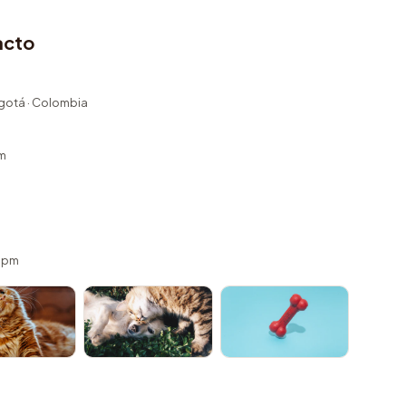
acto
ogotá · Colombia
m
 5pm