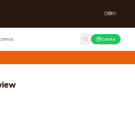
ctenos
Carrito
view