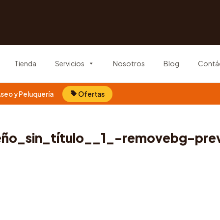
Tienda
Servicios
Nosotros
Blog
Contá
seo y Peluquería
Ofertas
eño_sin_título__1_-removebg-pre