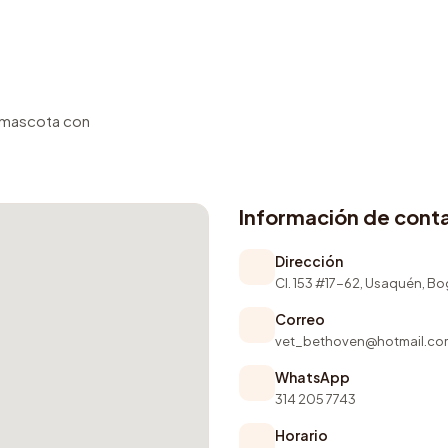
u mascota con
Información de cont
Dirección
Cl. 153 #17-62, Usaquén, B
Correo
vet_bethoven@hotmail.co
WhatsApp
314 205 7743
Horario