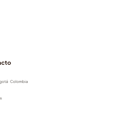
acto
ogotá · Colombia
m