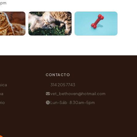
 5pm
CONTACTO
sica
314 205 7743
na
vet_bethoven@hotmail.com
rio
Lun–Sáb · 8:30am–5pm