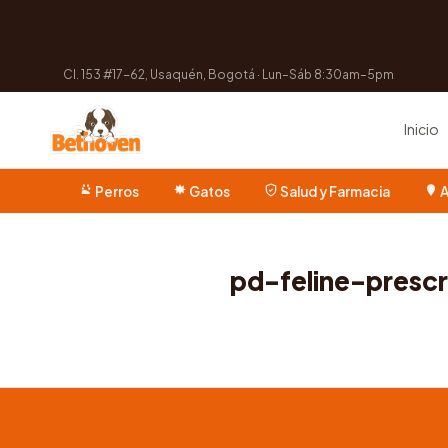
Cl. 153 #17-62, Usaquén, Bogotá · Lun–Sáb 8:30am–5pm
Inicio
Perros
Gatos
Salud y Farmacia
A
pd-feline-presc