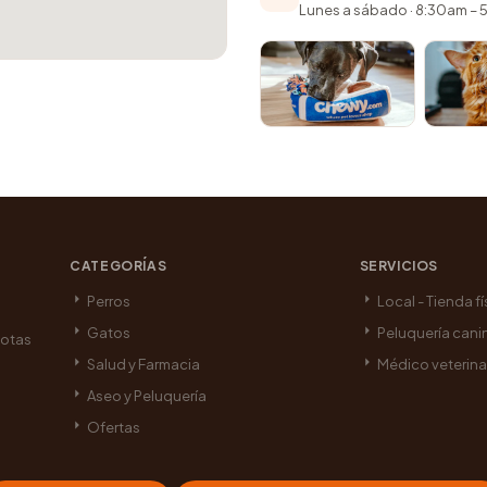
Lunes a sábado · 8:30am –
CATEGORÍAS
SERVICIOS
Perros
Local - Tienda fí
Gatos
Peluquería cani
cotas
Salud y Farmacia
Médico veterina
Aseo y Peluquería
Ofertas