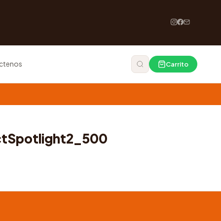
ctenos
Carrito
ctSpotlight2_500